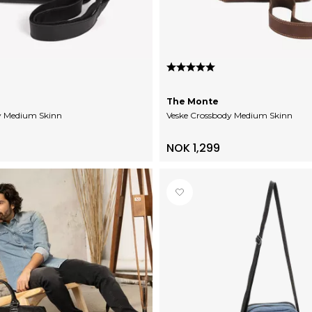
0 av 5 mulige
Karakter:
5.0 av 5 mulige
The Monte
y Medium Skinn
Veske Crossbody Medium Skinn
NOK 1,299