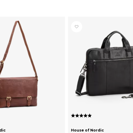
7 av 5 mulige
Karakter:
5.0 av 5 mulige
dic
House of Nordic