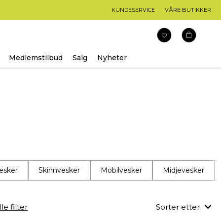
KUNDESERVICE
VÅRE BUTIKKER
Medlemstilbud
Salg
Nyheter
esker
Skinnvesker
Mobilvesker
Midjevesker
le filter
Sorter etter