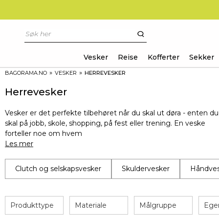
Vesker
Reise
Kofferter
Sekker
»
»
BAGORAMA.NO
VESKER
HERREVESKER
Herrevesker
Vesker er det perfekte tilbehøret når du skal ut døra - enten du
skal på jobb, skole, shopping, på fest eller trening. En veske
forteller noe om hvem
Les mer
Clutch og selskapsvesker
Skuldervesker
Håndves
Produkttype
Materiale
Målgruppe
Ege