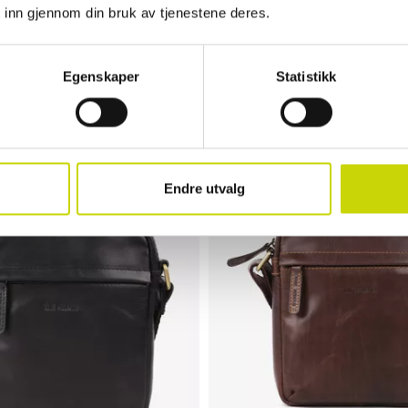
 inn gjennom din bruk av tjenestene deres.
Egenskaper
Statistikk
The Monte
, Skinn
Ryggsekk 13,3" Skinn
NOK 2,399
Endre utvalg