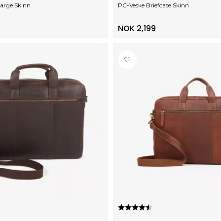
Large Skinn
PC-Veske Briefcase Skinn
NOK 2,199
5 av 5 mulige
Karakter:
4.5 av 5 mulige