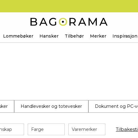
Lommebøker
Hansker
Tilbehør
Merker
Inspirasjon
ker
Handlevesker og totevesker
Dokument og PC-v
Tilbakestil
nskap
Farge
Varemerker