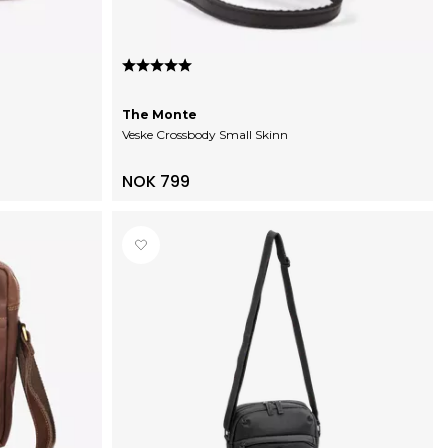
Karakter:
5.0 av 5 mulige
The Monte
Veske Crossbody Small Skinn
NOK 799