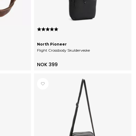
Karakter:
5.0 av 5 mulige
North Pioneer
Flight Crossbody Skulderveske
NOK 399