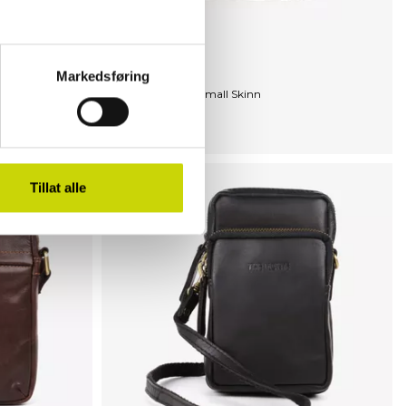
Markedsføring
The Monte
Veske Crossbody Small Skinn
NOK 899
Tillat alle