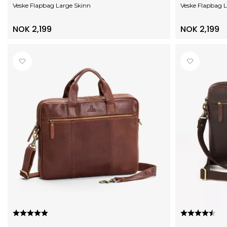
Veske Flapbag Large Skinn
Veske Flapbag 
NOK 2,199
NOK 2,199
Karakter:
5.0 av 5 mulige
Karakter:
4.