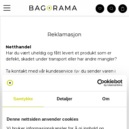
Reklamasjon
Netthandel
Har du vært uheldig og fått levert et produkt som er
defekt, skadet under transport eller har andre mangler?
Ta kontakt med vår kundeservice
før
du sender varen i
retur til oss. Send oss en mail hvor du oppgir
ordrenummer, hvilken vare det gjelder og hva som er galt
med varen - feil/avvik. Har du mulighet, ønsker vi gjerne
bilder av feilen på produktet.
Samtykke
Detaljer
Om
Kontakt vår kundeservice på:
kundeservice@bagorama.no
Denne nettsiden anvender cookies
Ved reklamasjon må vi gjøre en vurdering av feilen, og i
Vi bruker informasjonskapsler for å gi innhold og