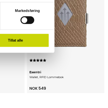
Markedsføring
Tillat alle
Karakter:
5.0 av 5 mulige
Exentri
Wallet, RFID Lommebok
NOK 549