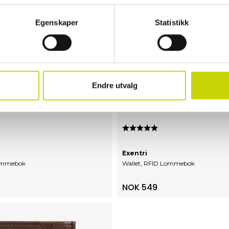
Egenskaper
Statistikk
Endre utvalg
0 av 5 mulige
Karakter:
5.0 av 5 mulige
Exentri
Lommebok
Wallet, RFID Lommebok
NOK 549