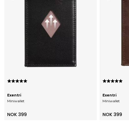
Karakter:
5.0 av 5 mulige
Karakter:
5.
Exentri
Exentri
Miniwallet
Miniwallet
NOK 399
NOK 399