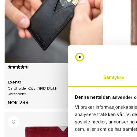
Karakter:
4.8 av 5 mulige
Karakter:
4.
Samtykke
Exentri
Exentri
Cardholder City, RFID Blokk
Cardholder City
Kortholder
Kortholder
Denne nettsiden anvender c
NOK 299
NOK 299
Vi bruker informasjonskapsler
analysere trafikken vår. Vi 
sosiale medier, annonsering 
dem, eller som de har samlet