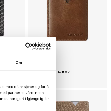
Karakter:
4.8 av 5 mulige
Om
Exentri
Cardholder City, RFID Blokk
Kortholder
NOK 299
iale mediefunksjoner og for å
 med partnerne våre innen
u har gjort tilgjengelig for