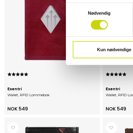
Samtykkevalg
Nødvendig
Kun nødvendige
Karakter:
5.0 av 5 mulige
Karakter:
5.
Exentri
Exentri
Wallet, RFID Lommebok
Wallet, RFID 
NOK 549
NOK 549