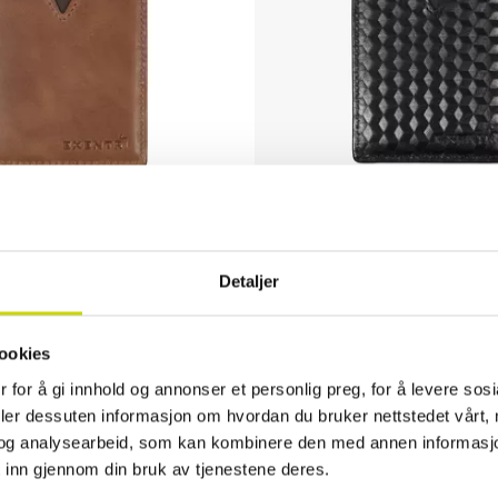
8 av 5 mulige
Karakter:
4.8 av 5 mulige
Detaljer
Exentri
, RFID Blokk
Cardholder City, RFID Blokk
Kortholder
ookies
NOK 299
 for å gi innhold og annonser et personlig preg, for å levere sos
deler dessuten informasjon om hvordan du bruker nettstedet vårt,
og analysearbeid, som kan kombinere den med annen informasjon d
 inn gjennom din bruk av tjenestene deres.