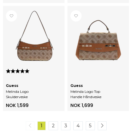
Karakter:
5.0 av 5 mulige
Guess
Guess
Melinda Logo
Melinda Logo Top
Skulderveske
Handle Håndveske
NOK 1,599
NOK 1,699
1
2
3
4
5