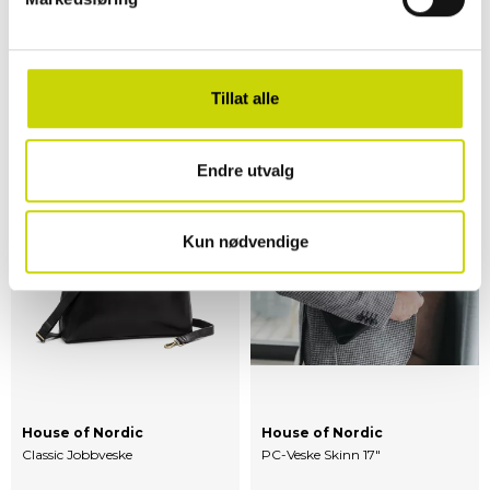
Lycke
Lycke
Sofia Totebag Til
Sofia Totebag Til
Laptop
Laptop
Tillat alle
NOK 599
NOK 599
NOK 999
NOK 999
Endre utvalg
Kun nødvendige
House of Nordic
House of Nordic
Classic Jobbveske
PC-Veske Skinn 17"