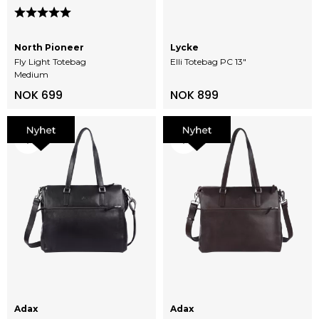
Karakter:
5.0 av 5 mulige
North Pioneer
Lycke
Fly Light Totebag
Elli Totebag PC 13"
Medium
NOK 699
NOK 899
Adax
Adax