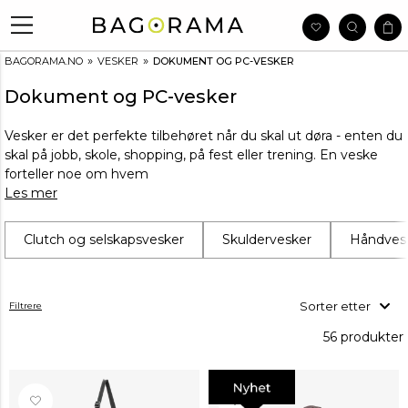
»
»
BAGORAMA.NO
VESKER
DOKUMENT OG PC-VESKER
Dokument og PC-vesker
Vesker er det perfekte tilbehøret når du skal ut døra - enten du
skal på jobb, skole, shopping, på fest eller trening. En veske
forteller noe om hvem
Les mer
Clutch og selskapsvesker
Skuldervesker
Håndves
Sorter etter
Filtrere
56 produkter