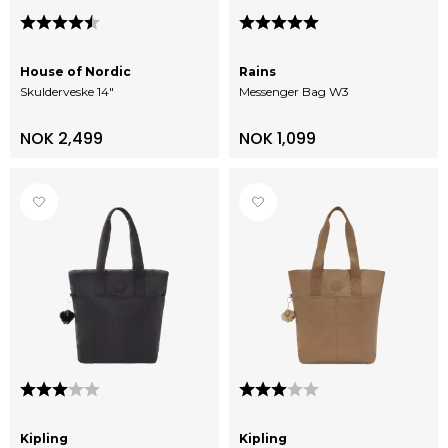
Karakter:
4.3 av 5 mulige
Karakter:
5.0 av 5 mulige
House of Nordic
Rains
Skulderveske 14"
Messenger Bag W3
NOK 2,499
NOK 1,099
Karakter:
3.0 av 5 mulige
Karakter:
3.0 av 5 mulige
Kipling
Kipling