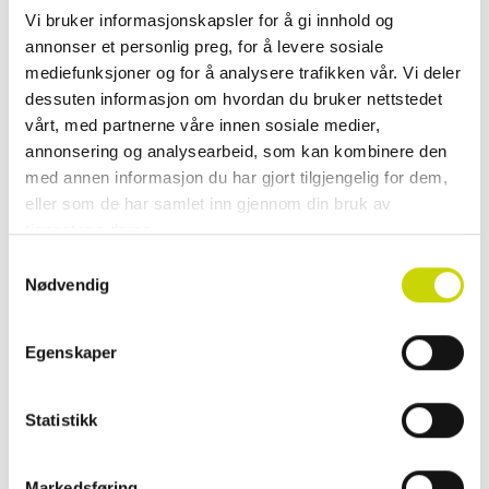
Vi bruker informasjonskapsler for å gi innhold og
annonser et personlig preg, for å levere sosiale
Karakter:
4.6 av 5 mulige
Karakter:
4.6 av 5 mulige
mediefunksjoner og for å analysere trafikken vår. Vi deler
dessuten informasjon om hvordan du bruker nettstedet
Lycke
Lycke
vårt, med partnerne våre innen sosiale medier,
Sofia Totebag Til
Sofia Totebag Til
annonsering og analysearbeid, som kan kombinere den
Laptop
Laptop
med annen informasjon du har gjort tilgjengelig for dem,
NOK 599
NOK 599
NOK 999
NOK 999
eller som de har samlet inn gjennom din bruk av
tjenestene deres.
Samtykkevalg
Nødvendig
40%
40%
Egenskaper
Statistikk
Karakter:
4.6 av 5 mulige
Karakter:
4.6 av 5 mulige
Markedsføring