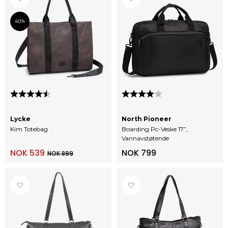
40%
Karakter:
4.3 av 5 mulige
Karakter:
4.0 av 5 mulige
Lycke
North Pioneer
Kim Totebag
Boarding Pc-Veske 17”,
Vannavstøtende
NOK 539
NOK 799
NOK 899