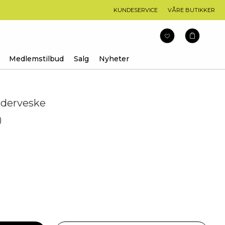
KUNDESERVICE
VÅRE BUTIKKER
Medlemstilbud
Salg
Nyheter
lderveske
arakter:
)