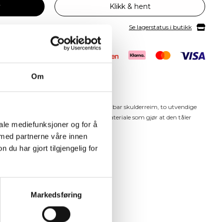
v
Klikk & hent
Se lagerstatus i butikk
Om
 North Pioneer. Skulderveske med regulerbar skulderreim, to utvendige
mmer. Er laget i et vannavstøtende materiale som gjør at den tåler
iale mediefunksjoner og for å
 med partnerne våre innen
u har gjort tilgjengelig for
Markedsføring