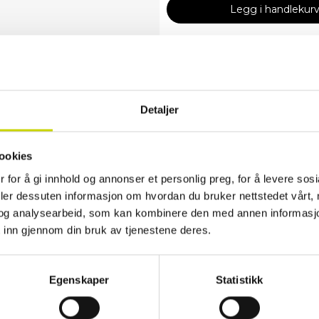
Legg i handlekur
✓ 30 dager åpent kjøp
✓ Fri frakt ved kjøp over 999 kr
✓ Rask levering med Posten
Detaljer
Produktinformasjon
Liten og praktisk crossody-veske fra
ookies
smarte lommer og flere innvendige lo
 for å gi innhold og annonser et personlig preg, for å levere sos
fukt! Perfekt til reise og hverdag!
deler dessuten informasjon om hvordan du bruker nettstedet vårt,
Egenskaper
og analysearbeid, som kan kombinere den med annen informasjon d
 inn gjennom din bruk av tjenestene deres.
Artikkelnummer
7120043
Kategori
Skuldervesker
Herrevesker
Egenskaper
Statistikk
Material
Polyester
Målgruppe
Dame