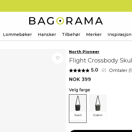
Lommebøker
Hansker
Tilbehør
Merker
Inspirasjon
North Pioneer
Flight Crossbody Sku
Gjennomsnittsk
5.0
Omtaler (
1
(
stemmer:
2
)
NOK 399
Velg farge
Svart
Grønn