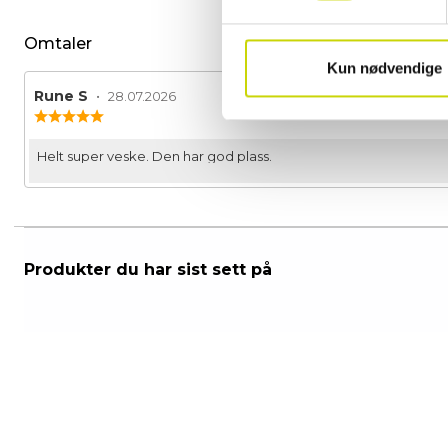
Omtaler
Kun nødvendige
Forfatter:
Rune S
•
Omtaledato:
28.07.2026
Karakter:
5.0
av
Omtaletekst:
Helt super veske. Den har god plass.
5
mulige
Produkter du har sist sett på