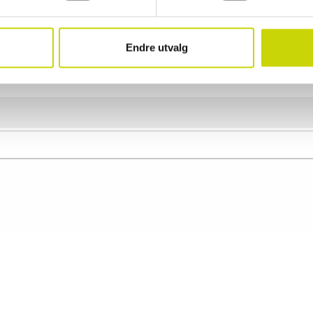
Herre
Produkttype
Crossbody
Endre utvalg
Bredde
6 cm
Høyde
24 cm
Lengde
18.5 cm