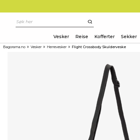
Vesker
Reise
Kofferter
Sekker
»
»
»
Bagorama.no
Vesker
Herrevesker
Flight Crossbody Skulderveske