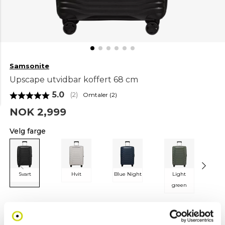
Samsonite
Upscape utvidbar koffert 68 cm
Gjennomsnittskarakter:
5.0
Omtaler (
2
)
(
stemmer:
2
)
NOK 2,999
Velg farge
Svart
Hvit
Blue Night
Light
green
Legg i handlekurv