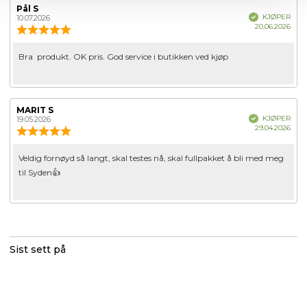
Forfatter:
Pål S
Omtaledato:
Verifisert
KJØPER
10.07.2026
Dato
20.06.2026
Karakter:
for
5.0
kjøp
av
Omtaletekst:
Bra produkt. OK pris. God service i butikken ved kjøp
5
mulige
Forfatter:
MARIT S
Omtaledato:
Verifisert
KJØPER
19.05.2026
Dato
29.04.2026
Karakter:
for
5.0
kjøp
av
Omtaletekst:
Veldig fornøyd så langt, skal testes nå, skal fullpakket å bli med meg
5
til Syden👍
mulige
Sist sett på