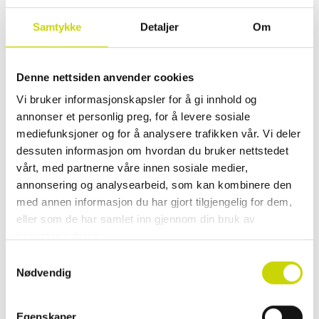
Klikk & hent
Samtykke
Detaljer
Om
Se lagerstatus i butikk
Denne nettsiden anvender cookies
✓ 30 dager åpent kjøp
✓ Fri frakt ved kjøp over 999 kr
Vi bruker informasjonskapsler for å gi innhold og
✓ Rask levering med Posten
annonser et personlig preg, for å levere sosiale
mediefunksjoner og for å analysere trafikken vår. Vi deler
dessuten informasjon om hvordan du bruker nettstedet
vårt, med partnerne våre innen sosiale medier,
PRODUKTINFORMASJON
annonsering og analysearbeid, som kan kombinere den
med annen informasjon du har gjort tilgjengelig for dem,
Ønsker du en bekymringsfri og komfortabel reiseopplevelse? Oppdag
eller som de har samlet inn gjennom din bruk av
Samsonites Upscape serie! Koffertene er lette, utvidbare, har
tjenestene deres.
støtdempende hjul og et avtagbart og vaskbart innerfôr - alt en
Samtykkevalg
moderne reisende behøver. Kofferten kan utvides ved behov, for ekstra
Nødvendig
plass.
Kofferten er egnet til en ukes tur.
Egenskaper