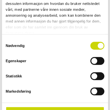
dessuten informasjon om hvordan du bruker nettstedet
Se lagerstatus i butikk
vårt, med partnerne våre innen sosiale medier,
✓ 30 dager åpent kjøp
annonsering og analysearbeid, som kan kombinere den
✓ Fri frakt ved kjøp over 999 kr
med annen informasjon du har gjort tilgjengelig for dem,
✓ Rask levering med Posten
eller som de har samlet inn gjennom din bruk av
tjenestene deres.
Samtykkevalg
Nødvendig
PRODUKTINFORMASJON
Høstens kuleste semskede hobo fra House of Nordic. Folder seg perfekt,
Egenskaper
kule knytedetaljer og metallet er i sølv. Praktisk og røff lomme i front.
• Glidelåslomme bakside
Statistikk
• Stor og romslig glidelås lomme innvendig
• Mobillomme innvendig
Markedsføring
EGENSKAPER