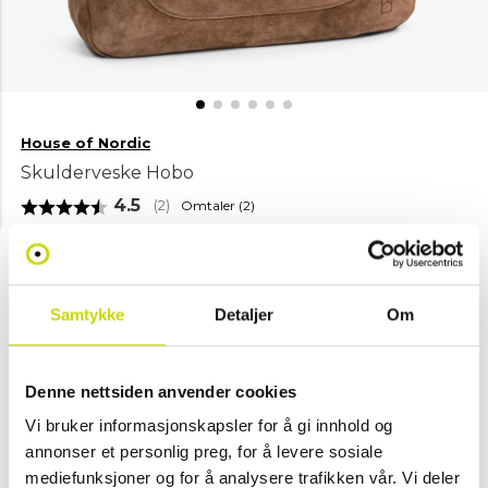
House of Nordic
Skulderveske Hobo
Gjennomsnittskarakter:
4.5
Omtaler (
2
)
(
stemmer:
2
)
NOK 1,999
Velg farge
Samtykke
Detaljer
Om
Kamel
-
Denne nettsiden anvender cookies
(Kun i
Vi bruker informasjonskapsler for å gi innhold og
butikk)
annonser et personlig preg, for å levere sosiale
mediefunksjoner og for å analysere trafikken vår. Vi deler