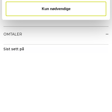
• Bunn: metallføtter, for best beskyttelse
• Veganvennlig
Kun nødvendige
EGENSKAPER
OMTALER
Sist sett på