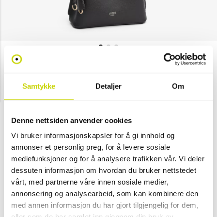
Lycke
Skulderveske Crossbody
Samtykke
Detaljer
Om
NOK 599
Velg farge
Denne nettsiden anvender cookies
Vi bruker informasjonskapsler for å gi innhold og
annonser et personlig preg, for å levere sosiale
Svart
-
mediefunksjoner og for å analysere trafikken vår. Vi deler
(Kun i
dessuten informasjon om hvordan du bruker nettstedet
butikk)
vårt, med partnerne våre innen sosiale medier,
annonsering og analysearbeid, som kan kombinere den
med annen informasjon du har gjort tilgjengelig for dem,
Se lagerstatus i butikk
eller som de har samlet inn gjennom din bruk av