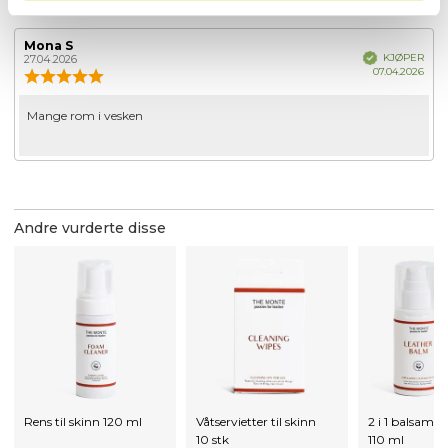
Forfatter:
Mona S
Omtaledato:
Verifisert
KJØPER
27.04.2026
Dato
07.04.2026
Karakter:
for
4.0
kjøp
av
Omtaletekst:
Mange rom i vesken
5
mulige
Andre vurderte disse
Rens til skinn 120 ml
Våtservietter til skinn
2 i 1 balsam ti
10 stk
110 ml