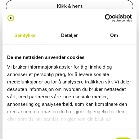
Klikk & hent
Se lagerstatus i butikk
✓ 30 dager åpent kjøp
Samtykke
Detaljer
Om
✓ Fri frakt ved kjøp over 999 kr
✓ Rask levering med Posten
Denne nettsiden anvender cookies
Vi bruker informasjonskapsler for å gi innhold og
annonser et personlig preg, for å levere sosiale
PRODUKTINFORMASJON
mediefunksjoner og for å analysere trafikken vår. Vi deler
dessuten informasjon om hvordan du bruker nettstedet
En praktisk skulderveske fra House of Nordic med to glidelåsrom. Passer
godt til deg som liker organisering. Kortlommer, mobillomme og
vårt, med partnerne våre innen sosiale medier,
innvendig glidelåslomme i tillegg til et glidelåsrom på veskens bakside.
annonsering og analysearbeid, som kan kombinere den
Justerbar skulderrem og i et flott bøffelskinn.
med annen informasjon du har gjort tilgjengelig for dem,
eller som de har samlet inn gjennom din bruk av
• Justerbar skulderrem
tjenestene deres.
• To rom med topzip
• Lomme med glidelås bakside
Samtykkevalg