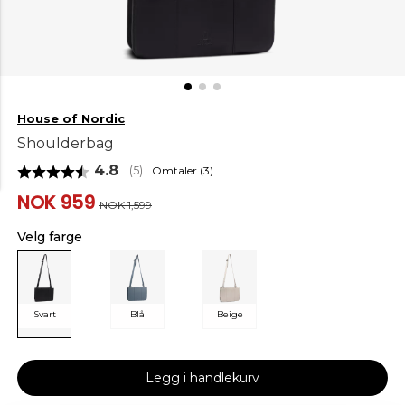
House of Nordic
Shoulderbag
Gjennomsnittskarakter:
4.8
Omtaler (
3
)
(
stemmer:
5
)
NOK 959
NOK 1,599
Velg farge
Svart
Blå
Beige
Legg i handlekurv