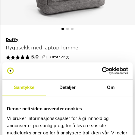
Duffy
Ryggsekk med laptop-lomme
Gjennomsnittskarakter:
5.0
Omtaler (
1
)
(
stemmer:
3
)
NOK 299
Velg farge
Samtykke
Detaljer
Om
Grå
Oransje
Svart
Beige
M
Denne nettsiden anvender cookies
Vi bruker informasjonskapsler for å gi innhold og
annonser et personlig preg, for å levere sosiale
Legg i handlekurv
mediefunksjoner og for å analysere trafikken vår. Vi deler