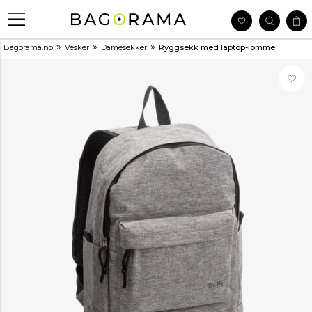
»
»
»
Bagorama.no
Vesker
Damesekker
Ryggsekk med laptop-lomme