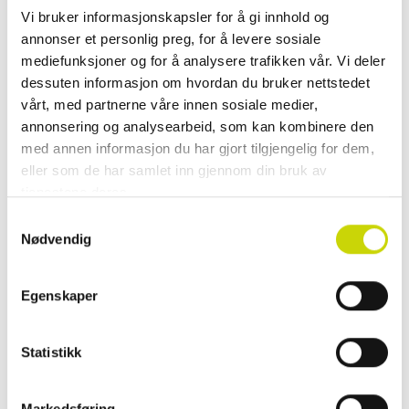
Legg i handlekurv
Vi bruker informasjonskapsler for å gi innhold og
annonser et personlig preg, for å levere sosiale
Klikk & hent
mediefunksjoner og for å analysere trafikken vår. Vi deler
dessuten informasjon om hvordan du bruker nettstedet
Se lagerstatus i butikk
vårt, med partnerne våre innen sosiale medier,
annonsering og analysearbeid, som kan kombinere den
✓ 30 dager åpent kjøp
med annen informasjon du har gjort tilgjengelig for dem,
✓ Fri frakt ved kjøp over 999 kr
eller som de har samlet inn gjennom din bruk av
✓ Rask levering med Posten
tjenestene deres.
Samtykkevalg
Nødvendig
PRODUKTINFORMASJON
Egenskaper
Respark tilbyr alt du forventer av bagasjen din: praktiske funksjoner når
du reiser, samt et design med sikkerhet og bærekraft i fokus. Denne
moderne kolleksjonen tilbyr et komplett utvalg av kabinvesker og
Statistikk
reisekofferter, vesker og komfortable duffelvesker. Alle produktene er
laget av resirkulerte materialer og støtter vår bærekraftstrategi.
Markedsføring