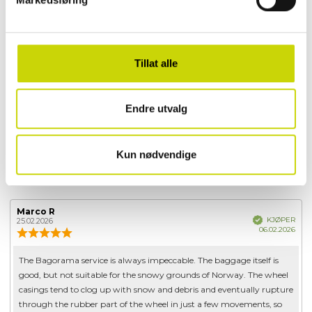
Spesifikasjoner:
• Vekt: 2,5 kg
• Volum: 48/57 liter
• 55 x 40 x 27 cm
Tillat alle
• Polyester
• 5 års global garanti
• TSA-lås • 2 hjul
Endre utvalg
EGENSKAPER
Kun nødvendige
OMTALER
Forfatter:
Marco R
Omtaledato:
Verifisert
KJØPER
25.02.2026
Dato
06.02.2026
Karakter:
for
4.0
kjøp
av
Omtaletekst:
The Bagorama service is always impeccable. The baggage itself is
5
good, but not suitable for the snowy grounds of Norway. The wheel
mulige
casings tend to clog up with snow and debris and eventually rupture
through the rubber part of the wheel in just a few movements, so