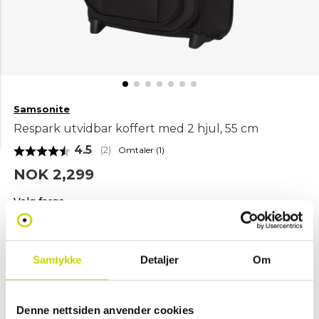
Samsonite
Respark utvidbar koffert med 2 hjul, 55 cm
Gjennomsnittskarakter:
4.5
Omtaler (
1
)
(
stemmer:
2
)
NOK 2,299
Velg farge
Samtykke
Detaljer
Om
Ozone
Verde
Midnight
Black
Foresta
blue
Denne nettsiden anvender cookies