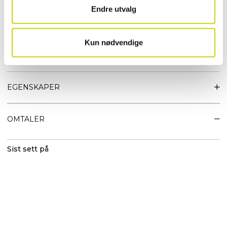
• Vekt 0,8 kg
Endre utvalg
• Innvendig laptoplomme 13"
• Glidelåslomme utvendig
• To flaskelommer i elastisk netting
Kun nødvendige
• Innvendig organiseringslomme
• Frontpanel med justerbar elastisk snor
EGENSKAPER
OMTALER
Sist sett på