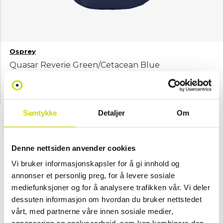
Osprey
Quasar Reverie Green/Cetacean Blue
NOK 1,149
Velg farge
Samtykke
Detaljer
Om
Green Blue
Denne nettsiden anvender cookies
- (Kun i
Vi bruker informasjonskapsler for å gi innhold og
butikk)
annonser et personlig preg, for å levere sosiale
mediefunksjoner og for å analysere trafikken vår. Vi deler
dessuten informasjon om hvordan du bruker nettstedet
Se lagerstatus i butikk
vårt, med partnerne våre innen sosiale medier,