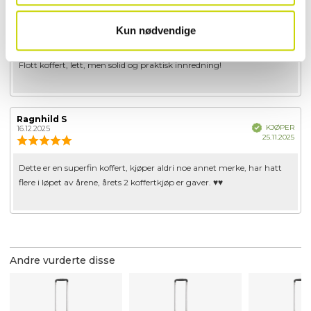
Forfatter:
Jan A
Omtaledato:
Verifisert
KJØPER
21.07.2026
Kun nødvendige
Dato
02.07.2026
Karakter:
for
5.0
kjøp
av
Omtaletekst:
Flott koffert, lett, men solid og praktisk innredning!
5
mulige
Forfatter:
Ragnhild S
Omtaledato:
Verifisert
KJØPER
16.12.2025
Dato
25.11.2025
Karakter:
for
5.0
kjøp
av
Omtaletekst:
Dette er en superfin koffert, kjøper aldri noe annet merke, har hatt
5
flere i løpet av årene, årets 2 koffertkjøp er gaver. ♥️♥️
mulige
Andre vurderte disse