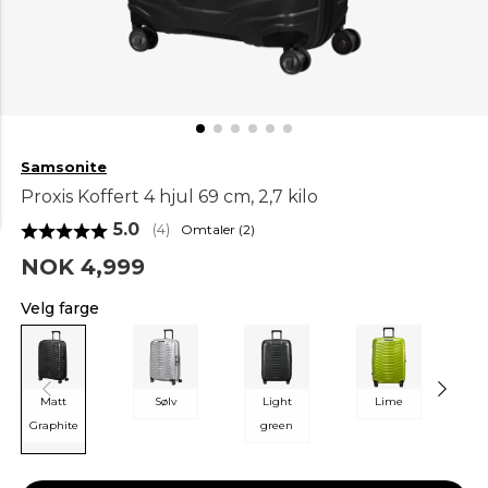
Samsonite
Proxis Koffert 4 hjul 69 cm, 2,7 kilo
Gjennomsnittskarakter:
5.0
Omtaler (
2
)
(
stemmer:
4
)
NOK 4,999
Velg farge
Matt
Sølv
Light
Lime
Graphite
green