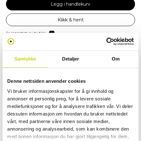
Legg i handlekurv
Klikk & hent
Se lagerstatus i butikk
✓ 30 dager åpent kjøp
✓ Fri frakt ved kjøp over 999 kr
Samtykke
Detaljer
Om
✓ Rask levering med Posten
Denne nettsiden anvender cookies
Vi bruker informasjonskapsler for å gi innhold og
PRODUKTINFORMASJON
annonser et personlig preg, for å levere sosiale
Proxis er Samsonites nye toppmodell, en koffert som er lett i vekt og
mediefunksjoner og for å analysere trafikken vår. Vi deler
ekstremt fleksibel i skallet! Koffertens ytre skall er produsert i Roxkin, et
dessuten informasjon om hvordan du bruker nettstedet
ekslusivt multilag materiale utviklet av Samsonite. Materialet gjennoptar
vårt, med partnerne våre innen sosiale medier,
sin form, er ekstremt sterkt, motstandsdyktig og lett. Det rafinerte
annonsering og analysearbeid, som kan kombinere den
designet er gjort for å møte alle dine reisebehov. Utover det kommer
med annen informasjon du har gjort tilgjengelig for dem,
Proxis med førtseklasses assistanse og fordelsprogram under og etter