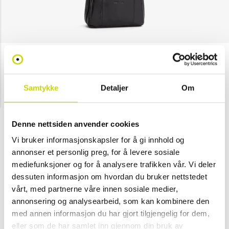
The Monte
Praktisk crossbody i skinn
Samtykke
Detaljer
Om
Gjennomsnittskarakter:
5.0
(
stemmer:
2
)
NOK 719
NOK 1,199
Denne nettsiden anvender cookies
Velg farge
Vi bruker informasjonskapsler for å gi innhold og
annonser et personlig preg, for å levere sosiale
mediefunksjoner og for å analysere trafikken vår. Vi deler
dessuten informasjon om hvordan du bruker nettstedet
Svart
-
Brun
vårt, med partnerne våre innen sosiale medier,
(Kun i
butikk)
annonsering og analysearbeid, som kan kombinere den
med annen informasjon du har gjort tilgjengelig for dem,
eller som de har samlet inn gjennom din bruk av