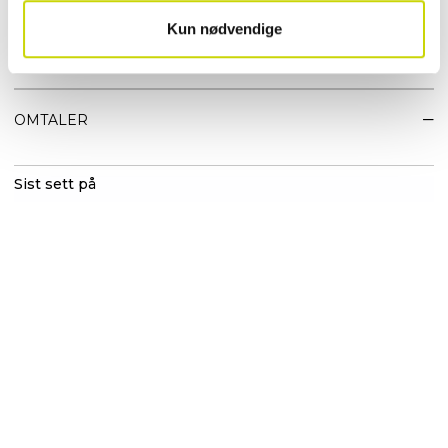
Kompakt, stilren og perfekt som skinnveske til dame på farten
Kun nødvendige
EGENSKAPER
OMTALER
Sist sett på