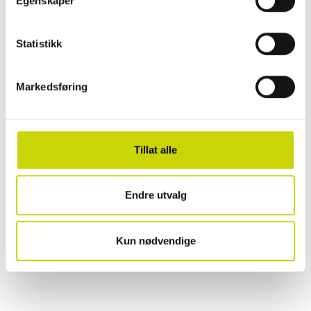
Egenskaper
• 3 størrelser
• Large: ca 39 x 28 x 7 cm
Statistikk
• Medium: ca 32 x 24 x 7 cm
• Small: ca 28 x 20 x 7 cm
• Slitesterkt og lett materiale – enkelt å pakke og bære med seg.
Markedsføring
• Mesh-panel for oversikt og ventilasjon – rask tilgang og bedre
organisering.
• Praktisk glidelåslukking – holder klærne trygge og på plass under
reisen.
Tillat alle
EGENSKAPER
Endre utvalg
OMTALER
Kun nødvendige
Sist sett på