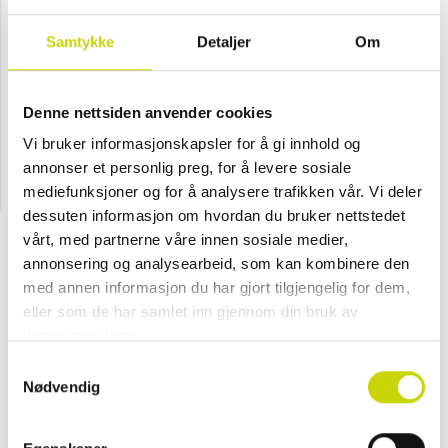
✓ 30 dager åpent kjøp
Samtykke
Detaljer
Om
✓ Fri frakt ved kjøp over 999 kr
✓ Rask levering med Posten
Denne nettsiden anvender cookies
Vi bruker informasjonskapsler for å gi innhold og
annonser et personlig preg, for å levere sosiale
PRODUKTINFORMASJON
mediefunksjoner og for å analysere trafikken vår. Vi deler
dessuten informasjon om hvordan du bruker nettstedet
North Pioneer Pakkekuber – 3 størrelser, perfekt til organisering på reise!
vårt, med partnerne våre innen sosiale medier,
annonsering og analysearbeid, som kan kombinere den
Gjør reising enklere og mer oversiktlig med disse praktiske pakkekubene
med annen informasjon du har gjort tilgjengelig for dem,
fra North Pioneer! Settet består av tre kuber i ulike størrelser, designet for
å holde klær, tilbehør og småsaker pent organisert i kofferten. Den
eller som de har samlet inn gjennom din bruk av
luftige mesh-oversiden gjør det enkelt å se innholdet, samtidig som
tjenestene deres.
glidelåslukningen holder alt trygt på plass.
Samtykkevalg
Nødvendig
Disse pakkekubene er laget av slitesterkt materiale – både stilig og
funksjonell. Uansett om du skal på ferie, forretningsreise eller weekendtur,
er disse pakkekubene et must-have for en ryddig og stressfri oppakning.