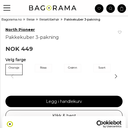
»
»
»
Bagorama.no
Reise
Reisetilbehør
Pakkekuber 3-pakning
North Pioneer
Pakkekuber 3-pakning
NOK 449
Velg farge
Oransje
Rosa
Grønn
Svart
Legg i handlekurv
Klikk & hent
Se lagerstatus i butikk