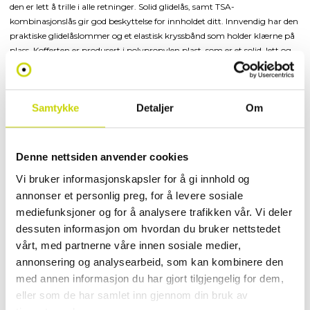
den er lett å trille i alle retninger. Solid glidelås, samt TSA-
kombinasjonslås gir god beskyttelse for innholdet ditt. Innvendig har den
praktiske glidelåslommer og et elastisk kryssbånd som holder klærne på
plass. Kofferten er produsert i polypropylen plast, som er et solid, lett og
fleksibelt materiale.
Spesifikasjoner
Samtykke
Detaljer
Om
• Vekt: 2,9 kilo
• Volum: 70 liter
• 45 × 26,5 × 67 cm
Denne nettsiden anvender cookies
• TSA-kombinasjonslås
Vi bruker informasjonskapsler for å gi innhold og
• Fire 360° stillegående spinnerhjul
annonser et personlig preg, for å levere sosiale
• Bærehåndtak og teleskop trillehåndtak
• 5 års garanti mot produksjonsfeil
mediefunksjoner og for å analysere trafikken vår. Vi deler
• 5 års Anti-Break™-garanti på skall
dessuten informasjon om hvordan du bruker nettstedet
vårt, med partnerne våre innen sosiale medier,
EGENSKAPER
annonsering og analysearbeid, som kan kombinere den
med annen informasjon du har gjort tilgjengelig for dem,
eller som de har samlet inn gjennom din bruk av
OMTALER