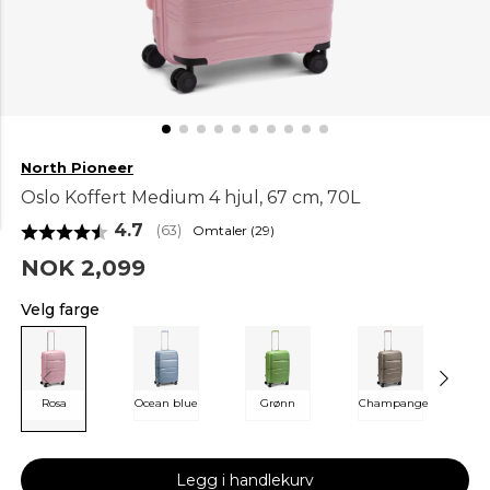
North Pioneer
Oslo Koffert Medium 4 hjul, 67 cm, 70L
Gjennomsnittskarakter:
4.7
Omtaler (
29
)
(
stemmer:
63
)
NOK 2,099
Velg farge
Rosa
Ocean blue
Grønn
Champange
S
Legg i handlekurv