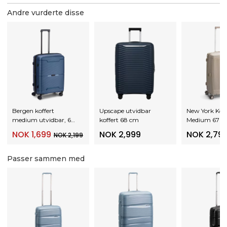
Andre vurderte disse
Bergen koffert
Upscape utvidbar
New York Koff
medium utvidbar, 67
koffert 68 cm
Medium 67 cm
cm, 79L
NOK 1,699
NOK 2,999
NOK 2,79
NOK 2,199
Passer sammen med