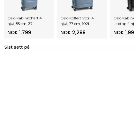
Oslo Kabinkoffert 4
Oslo Koffert Stor, 4
Oslo Kabinkof
hjul, 55 cm, 37 L
hjul, 77 cm, 102L
Laptop 4 hjul
31L
NOK 1,799
NOK 2,299
NOK 1,999
Sist sett på