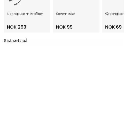
Nakkepute mikrofiber
Sovemaske
Ørepropper til
NOK 299
NOK 99
NOK 69
Sist sett på