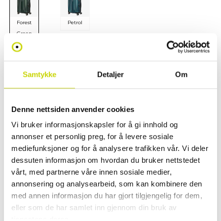
Forest
Petrol
Green
Legg i handlekurv
Samtykke
Detaljer
Om
Klikk & hent
Denne nettsiden anvender cookies
Se lagerstatus i butikk
Vi bruker informasjonskapsler for å gi innhold og
✓ 30 dager åpent kjøp
annonser et personlig preg, for å levere sosiale
✓ Fri frakt ved kjøp over 999 kr
mediefunksjoner og for å analysere trafikken vår. Vi deler
✓ Rask levering med Posten
dessuten informasjon om hvordan du bruker nettstedet
vårt, med partnerne våre innen sosiale medier,
annonsering og analysearbeid, som kan kombinere den
med annen informasjon du har gjort tilgjengelig for dem,
PRODUKTINFORMASJON
eller som de har samlet inn gjennom din bruk av
tjenestene deres.