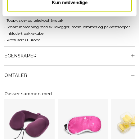
• Utvidbar
Kun nødvendige
• TSA-lås
• Fire stillegående dobbelthjul
• Topp-, side- og teleskophåndtak
• Smart innredning med skillevegger, mesh-lommer og pakkestropper
• Inkludert pakkekube
• Produsert i Europa
EGENSKAPER
OMTALER
Passer sammen med