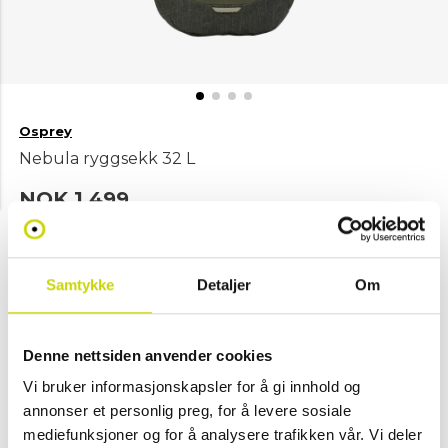
Osprey
Nebula ryggsekk 32 L
NOK 1,499
Velg farge
Samtykke
Detaljer
Om
Moss
Denne nettsiden anvender cookies
Vi bruker informasjonskapsler for å gi innhold og
Legg i handlekurv
annonser et personlig preg, for å levere sosiale
mediefunksjoner og for å analysere trafikken vår. Vi deler
Klikk & hent