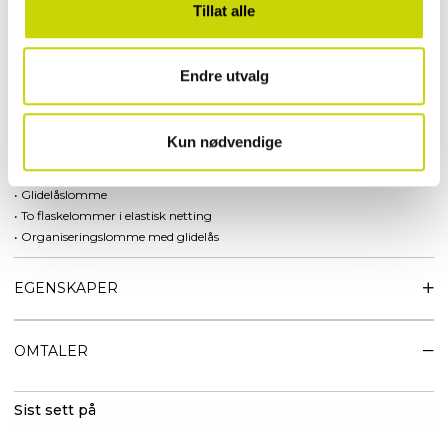
Tillat alle
Hold sakene dine organisert og lett tilgjengelige med en nettinglomme
på frontpanelet, innvendig oppbevaringsplass og en TSA-godkjent
laptoplomme. Kompresjonsstropper øverst og nederst bidrar til å
Endre utvalg
redusere volumet og stabilisere lasten, mens vannflasken din kan
oppbevares i en av de lett tilgjengelige sidelommene.
Kun nødvendige
• Volum: 32 liter
• Stor hoveddel med innvendig organisering
• Glidelåslomme
• To flaskelommer i elastisk netting
• Organiseringslomme med glidelås
EGENSKAPER
OMTALER
Sist sett på