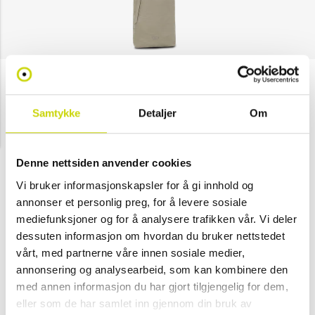
Lycke
Mobilveske
Samtykke
Detaljer
Om
Gjennomsnittskarakter:
5.0
(
stemmer:
1
)
NOK 179
NOK 299
Denne nettsiden anvender cookies
Velg farge
Vi bruker informasjonskapsler for å gi innhold og
annonser et personlig preg, for å levere sosiale
mediefunksjoner og for å analysere trafikken vår. Vi deler
dessuten informasjon om hvordan du bruker nettstedet
Grønn
-
vårt, med partnerne våre innen sosiale medier,
(Kun i
annonsering og analysearbeid, som kan kombinere den
butikk)
med annen informasjon du har gjort tilgjengelig for dem,
eller som de har samlet inn gjennom din bruk av