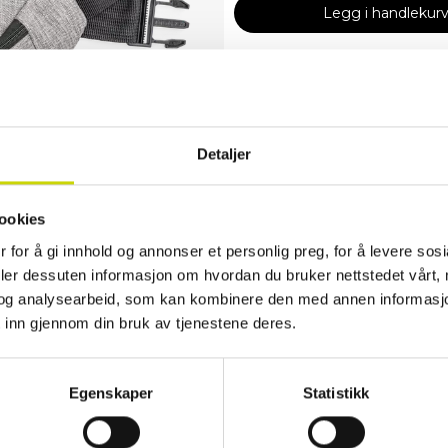
Legg i handlekur
✓ 30 dager åpent kjøp
✓ Fri frakt ved kjøp over 999 kr
✓ Rask levering med Posten
Detaljer
Produktinformasjon
Trendy midjeveske fra Duffy. Juster
ookies
glidelås foran og en liten lomme på b
 for å gi innhold og annonser et personlig preg, for å levere sos
deler dessuten informasjon om hvordan du bruker nettstedet vårt,
Egenskaper
og analysearbeid, som kan kombinere den med annen informasjon d
Artikkelnummer
5000101
 inn gjennom din bruk av tjenestene deres.
Kategori
Midjevesker
Material
Polyester
Egenskaper
Statistikk
Målgruppe
Dame
Herre