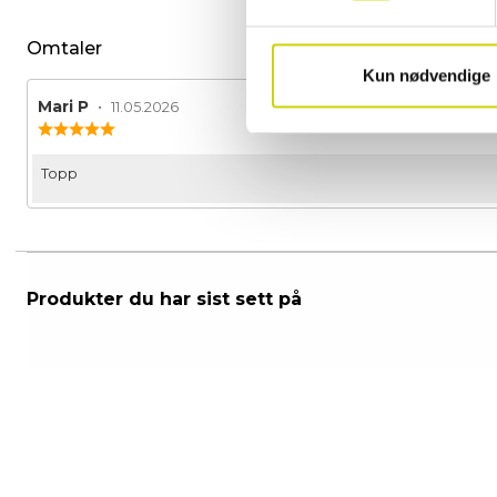
Omtaler
Kun nødvendige
Forfatter:
Mari P
•
Omtaledato:
11.05.2026
Karakter:
4.0
av
Omtaletekst:
Topp
5
mulige
Produkter du har sist sett på