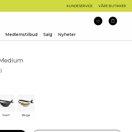
KUNDESERVICE
VÅRE BUTIKKER
Medlemstilbud
Salg
Nyheter
 Medium
arakter:
1
)
Svart
Beige