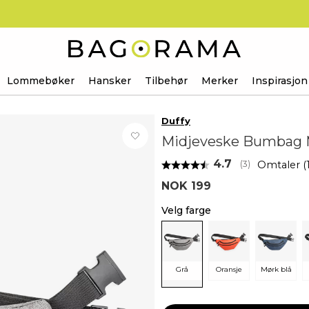
Lommebøker
Hansker
Tilbehør
Merker
Inspirasjon
Duffy
Midjeveske Bumbag
Gjennomsnittsk
4.7
Omtaler (
(
stemmer:
3
)
NOK 199
Velg farge
Grå
Oransje
Mørk blå