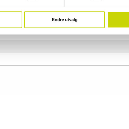
Produkttype
Midjevesker
Bredde
8 cm
Høyde
15 cm
Endre utvalg
Lengde
33 cm