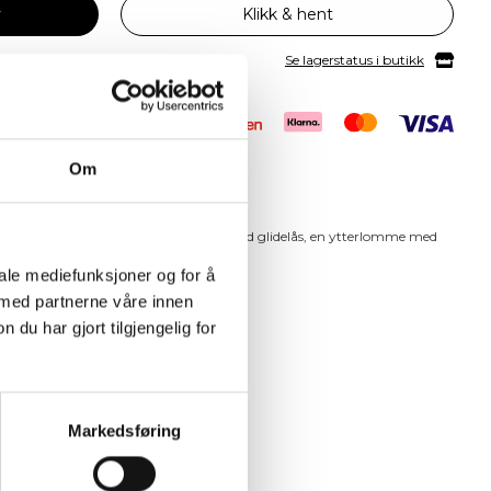
v
Klikk & hent
Se lagerstatus i butikk
Om
bar midjerem med spenne. Stort rom med glidelås, en ytterlomme med
aksiden.
iale mediefunksjoner og for å
 med partnerne våre innen
u har gjort tilgjengelig for
Markedsføring