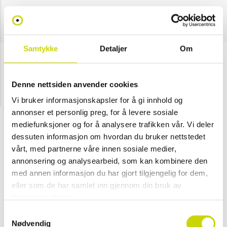
Samtykke
Detaljer
Om
Duffy
Midjeveske Bumbag Large
Denne nettsiden anvender cookies
NOK 249
Vi bruker informasjonskapsler for å gi innhold og
annonser et personlig preg, for å levere sosiale
Velg farge
mediefunksjoner og for å analysere trafikken vår. Vi deler
dessuten informasjon om hvordan du bruker nettstedet
vårt, med partnerne våre innen sosiale medier,
annonsering og analysearbeid, som kan kombinere den
Mørk blå
Grå
Svart
med annen informasjon du har gjort tilgjengelig for dem,
eller som de har samlet inn gjennom din bruk av
tjenestene deres.
Legg i handlekurv
Samtykkevalg
Nødvendig
Klikk & hent