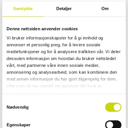
Samtykke
Detaljer
Om
Se lagerstatus i butikk
✓ 30 dager åpent kjøp
✓ Fri frakt ved kjøp over 999 kr
Denne nettsiden anvender cookies
✓ Rask levering med Posten
Vi bruker informasjonskapsler for å gi innhold og
annonser et personlig preg, for å levere sosiale
mediefunksjoner og for å analysere trafikken vår. Vi deler
dessuten informasjon om hvordan du bruker nettstedet
PRODUKTINFORMASJON
vårt, med partnerne våre innen sosiale medier,
annonsering og analysearbeid, som kan kombinere den
Lommebok i skinn fra House of Nordic. Lommeboken har plass til 8
med annen informasjon du har gjort tilgjengelig for dem,
kredittkort, 1 lomme til førerkort, 2 skjulte lommer og 2 lommer til sedler
eller som de har samlet inn gjennom din bruk av
og kvitteringer. Lomme med glidelås til mynt.
tjenestene deres.
EGENSKAPER
Samtykkevalg
Nødvendig
OMTALER
Egenskaper