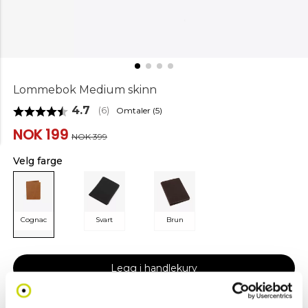
Lommebok Medium skinn
Gjennomsnittskarakter:
4.7
Omtaler (
5
)
(
stemmer:
6
)
NOK 199
NOK 399
Velg farge
Cognac
Svart
Brun
Legg i handlekurv
Klikk & hent