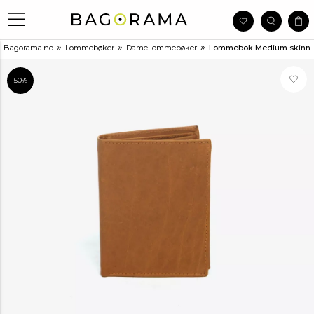
»
»
»
Bagorama.no
Lommebøker
Dame lommebøker
Lommebok Medium skinn
50%