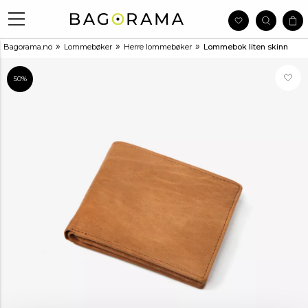
»
»
»
Bagorama.no
Lommebøker
Herre lommebøker
Lommebok liten skinn
50%