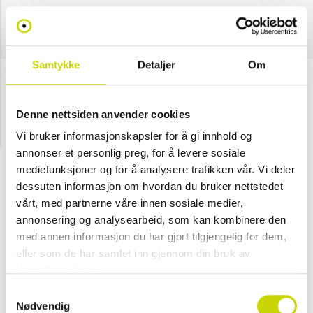
Samtykke
Detaljer
Om
Lommebok liten skinn
Denne nettsiden anvender cookies
NOK 199
NOK 399
Vi bruker informasjonskapsler for å gi innhold og
Velg farge
annonser et personlig preg, for å levere sosiale
mediefunksjoner og for å analysere trafikken vår. Vi deler
dessuten informasjon om hvordan du bruker nettstedet
vårt, med partnerne våre innen sosiale medier,
Cognac
Svart
Brun
annonsering og analysearbeid, som kan kombinere den
med annen informasjon du har gjort tilgjengelig for dem,
eller som de har samlet inn gjennom din bruk av
Legg i handlekurv
tjenestene deres.
Klikk & hent
Samtykkevalg
Nødvendig