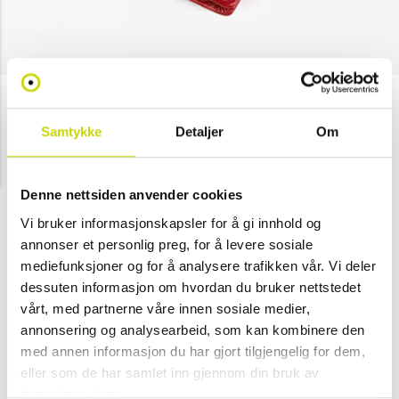
The Monte
Samtykke
Detaljer
Om
Liten lommebok skinn
NOK 249
Denne nettsiden anvender cookies
Velg farge
Vi bruker informasjonskapsler for å gi innhold og
annonser et personlig preg, for å levere sosiale
mediefunksjoner og for å analysere trafikken vår. Vi deler
dessuten informasjon om hvordan du bruker nettstedet
Rød
Svart
Brun
vårt, med partnerne våre innen sosiale medier,
annonsering og analysearbeid, som kan kombinere den
Legg i handlekurv
med annen informasjon du har gjort tilgjengelig for dem,
eller som de har samlet inn gjennom din bruk av
tjenestene deres.
Klikk & hent