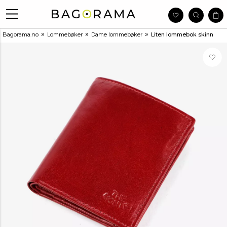
»
»
»
Bagorama.no
Lommebøker
Dame lommebøker
Liten lommebok skinn