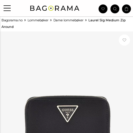
»
»
»
Bagorama.no
Lommebøker
Dame lommebøker
Laurel Slg Medium Zip
Around