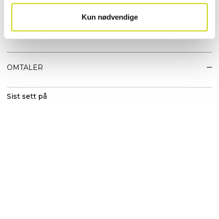
6 kortlommer
Glidelåslomme til mynter
Kun nødvendige
EGENSKAPER
OMTALER
Sist sett på