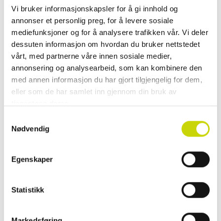
Vi bruker informasjonskapsler for å gi innhold og
Klikk & hent
annonser et personlig preg, for å levere sosiale
Se lagerstatus i butikk
mediefunksjoner og for å analysere trafikken vår. Vi deler
dessuten informasjon om hvordan du bruker nettstedet
✓ 30 dager åpent kjøp
vårt, med partnerne våre innen sosiale medier,
✓ Fri frakt ved kjøp over 999 kr
annonsering og analysearbeid, som kan kombinere den
✓ Rask levering med Posten
med annen informasjon du har gjort tilgjengelig for dem,
eller som de har samlet inn gjennom din bruk av
tjenestene deres.
Samtykkevalg
PRODUKTINFORMASJON
Nødvendig
Reis smart og stilfullt med Lycke Oslo kabinkoffert 55 cm – en lett og
elegant koffert i håndbagasjestørrelse med luksuriøse gulldetaljer. Perfekt
Egenskaper
som kabinkoffert til fly, denne modellen kombinerer stilrent design med
praktiske funksjoner, ideell for både helgeturer og forretningsreiser. Den
har 4 stillegående spinnerhjul som gjør det enkelt å navigere gjennom
Statistikk
travle flyplasser, og en integrert TSA-kodelås som gir trygg og sikker
bagasje under reisen. Kofferten er laget i slitesterkt materiale, og veier
kun 2,6 kg – et smart valg for deg som ønsker lett kabinkoffert med høy
Markedsføring