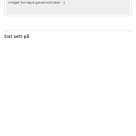
Omtaletekst:
meget fornøyd gavemottaker :-)
5
mulige
Sist sett på