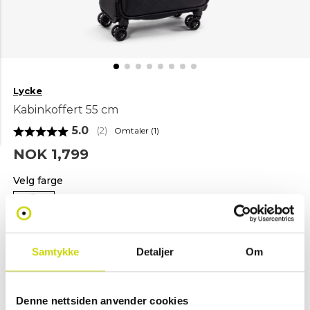
Lycke
Kabinkoffert 55 cm
Gjennomsnittskarakter:
5.0
Omtaler (
1
)
(
stemmer:
2
)
NOK 1,799
Velg farge
Svart
Samtykke
Detaljer
Om
Legg i handlekurv
Denne nettsiden anvender cookies