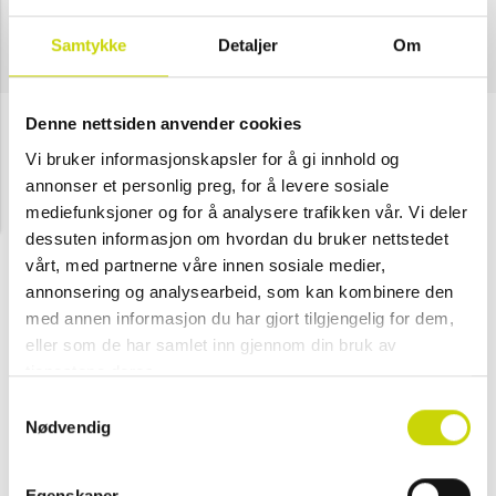
Samtykke
Detaljer
Om
Denne nettsiden anvender cookies
Guess
Vi bruker informasjonskapsler for å gi innhold og
Hobo, Kunstskinn
annonser et personlig preg, for å levere sosiale
mediefunksjoner og for å analysere trafikken vår. Vi deler
NOK 1,699
dessuten informasjon om hvordan du bruker nettstedet
Velg farge
vårt, med partnerne våre innen sosiale medier,
annonsering og analysearbeid, som kan kombinere den
med annen informasjon du har gjort tilgjengelig for dem,
eller som de har samlet inn gjennom din bruk av
Dark taupe
Charcoal
tjenestene deres.
- (Kun i
Samtykkevalg
butikk)
Nødvendig
Se lagerstatus i butikk
Egenskaper