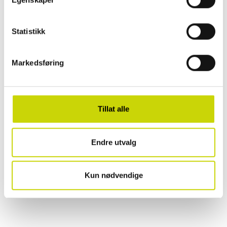
✓ 30 dager åpent kjøp
✓ Fri frakt ved kjøp over 999 kr
Statistikk
✓ Rask levering med Posten
Markedsføring
PRODUKTINFORMASJON
Tillat alle
EGENSKAPER
Endre utvalg
OMTALER
Kun nødvendige
Sist sett på