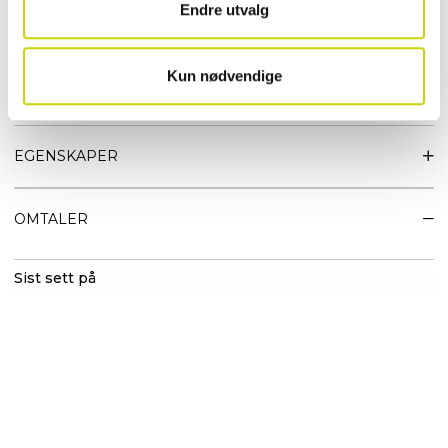
Endre utvalg
Egenskaper:
• 100 % tovet ull – varm, slitesterk og naturlig pustende
• Lett og komfortabel passform
Kun nødvendige
• Tidløst og anvendelig design
• God isolasjon for kalde vinterdager
EGENSKAPER
OMTALER
Sist sett på