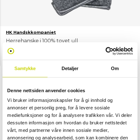
HK Handskkompaniet
Herrehanske i 100% tovet ull
NOK 499
Velg farge
Samtykke
Detaljer
Om
Brun
Denne nettsiden anvender cookies
Mørk grå
Svart
Vi bruker informasjonskapsler for å gi innhold og
annonser et personlig preg, for å levere sosiale
Velg størrelse
mediefunksjoner og for å analysere trafikken vår. Vi deler
XL
M
L
dessuten informasjon om hvordan du bruker nettstedet
vårt, med partnerne våre innen sosiale medier,
Legg i handlekurv
annonsering og analysearbeid, som kan kombinere den