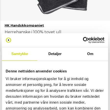
HK Handskkompaniet
Herrehanske i 100% tovet ull
NOK 499
Velg farge
Samtykke
Detaljer
Om
Brun
Denne nettsiden anvender cookies
Svart
Mørk grå
Vi bruker informasjonskapsler for å gi innhold og
annonser et personlig preg, for å levere sosiale
Velg størrelse
mediefunksjoner og for å analysere trafikken vår. Vi deler
XL
M
L
dessuten informasjon om hvordan du bruker nettstedet
vårt, med partnerne våre innen sosiale medier,
Legg i handlekurv
annonsering og analysearbeid, som kan kombinere den