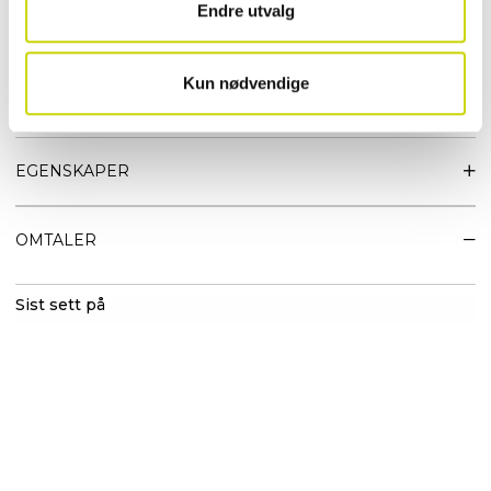
Endre utvalg
Egenskaper:
• 100 % tovet ull – varm, slitesterk og naturlig pustende
• Lett og komfortabel passform
Kun nødvendige
• Tidløst og anvendelig design
• God isolasjon for kalde vinterdager
EGENSKAPER
OMTALER
Sist sett på