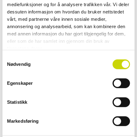
Legg i handlekurv
mediefunksjoner og for å analysere trafikken vår. Vi deler
dessuten informasjon om hvordan du bruker nettstedet
Klikk & hent
vårt, med partnerne våre innen sosiale medier,
annonsering og analysearbeid, som kan kombinere den
Se lagerstatus i butikk
med annen informasjon du har gjort tilgjengelig for dem,
✓ 30 dager åpent kjøp
eller som de har samlet inn gjennom din bruk av
✓ Fri frakt ved kjøp over 999 kr
tjenestene deres.
✓ Rask levering med Posten
Samtykkevalg
Nødvendig
Egenskaper
PRODUKTINFORMASJON
Tidløse og klassiske herrehansker i mykt og fleksibelt hjorteskinn. Denne
Statistikk
modellen har håndsveisede sømmer for et klassisk utseende. Dekorative
sømmer på baksiden av hånden. Fôret med mykt strikket ullfôr.
Markedsføring
Materiale: Hjorteskinn
Fôr: 70% ull / 30% nylon