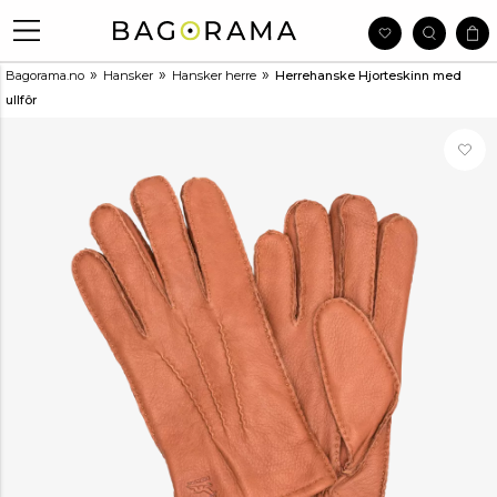
»
»
»
Bagorama.no
Hansker
Hansker herre
Herrehanske Hjorteskinn med
ullfôr