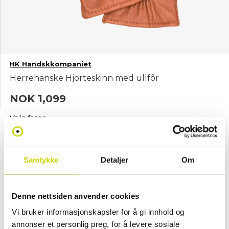
HK Handskkompaniet
Herrehanske Hjorteskinn med ullfôr
NOK 1,099
Velg farge
Samtykke
Detaljer
Om
Cognac
Svart
Brun
Velg størrelse
Denne nettsiden anvender cookies
7.5
8.0
8.5
9.0
9.5
10.0
10.5
11.0
Vi bruker informasjonskapsler for å gi innhold og
annonser et personlig preg, for å levere sosiale