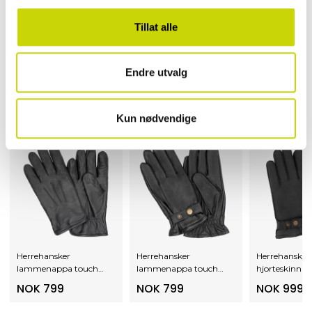
HK Exclusive Collection
Tillat alle
EGENSKAPER
Endre utvalg
OMTALER
Kun nødvendige
Andre vurderte disse
Herrehansker
Herrehansker
Herrehansker
lammenappa touch-
lammenappa touch-
hjorteskinn
funksjon
funksjon
NOK 799
NOK 799
NOK 999