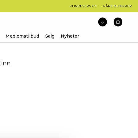
KUNDESERVICE
VÅRE BUTIKKER
Medlemstilbud
Salg
Nyheter
kinn
arakter: