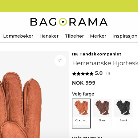
Lommebøker
Hansker
Tilbehør
Merker
Inspirasjon
HK Handskkompaniet
Herrehanske Hjortes
Gjennomsnittsk
5.0
(
stemmer:
1
)
NOK 999
Velg farge
Cognac
Brun
Svart