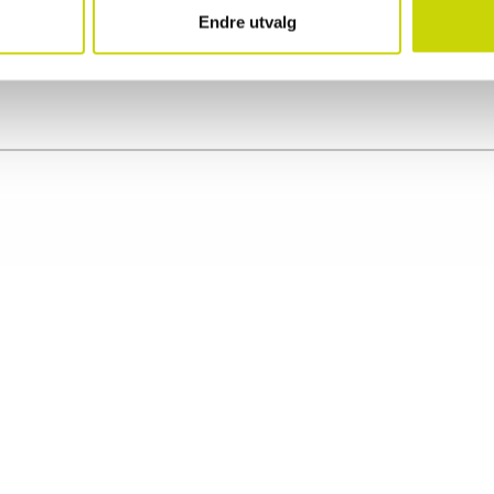
Endre utvalg
Artikkelnummer
70849809
Kategori
Hansker herre
Material
Hjorteskinn
Målgruppe
Herre
Produkttype
Hansker
Bredde
Høyde
Lengde