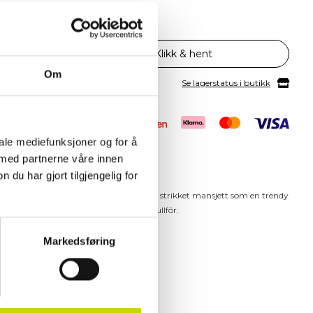
5
v
Klikk & hent
Om
Se lagerstatus i butikk
iale mediefunksjoner og for å
 med partnerne våre innen
u har gjort tilgjengelig for
ibel hjorteskinn. Denne modellen har en strikket mansjett som en trendy
n av hånden. Fôret med mykt strikket ullfôr.
Markedsføring