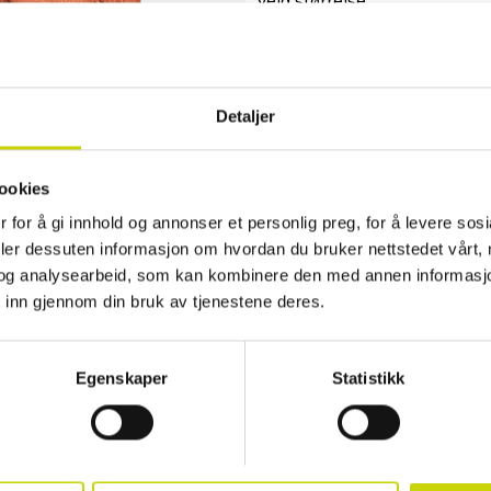
Velg størrelse
8.0
8.5
9.0
9.5
10.0
10.
Legg i handlekur
Detaljer
✓ 30 dager åpent kjøp
ookies
✓ Fri frakt ved kjøp over 999 kr
 for å gi innhold og annonser et personlig preg, for å levere sos
✓ Rask levering med Posten
deler dessuten informasjon om hvordan du bruker nettstedet vårt,
Produktinformasjon
og analysearbeid, som kan kombinere den med annen informasjon d
 inn gjennom din bruk av tjenestene deres.
Elegante herrehansker i myk og fleks
detalj. Dekorative sømmer på bakside
Materiale: Hjorteskinn
Egenskaper
Statistikk
Fôr: 70% ull / 30% nylon
Strikket mansjett
HK Exclusive Collection
Egenskaper