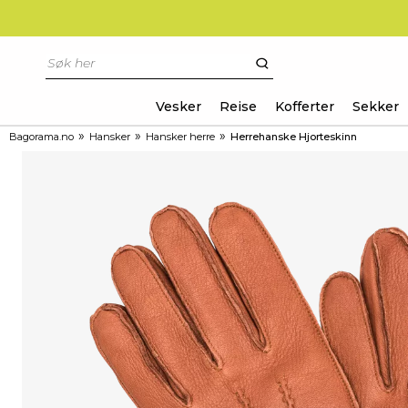
Vesker
Reise
Kofferter
Sekker
»
»
»
Bagorama.no
Hansker
Hansker herre
Herrehanske Hjorteskinn