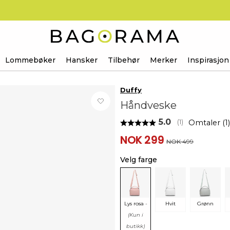
Lommebøker
Hansker
Tilbehør
Merker
Inspirasjon
Duffy
Håndveske
Gjennomsnittsk
5.0
Omtaler (
1
)
(
stemmer:
1
)
NOK 299
NOK 499
Velg farge
Lys rosa
-
Hvit
Grønn
(Kun i
butikk)