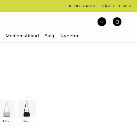
KUNDESERVICE
VÅRE BUTIKKER
Medlemstilbud
Salg
Nyheter
arakter:
Lilla
Svart