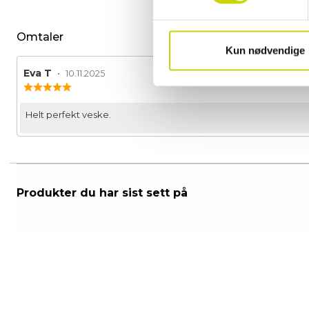
Omtaler
Kun nødvendige
Forfatter:
Eva T
•
Omtaledato:
10.11.2025
Karakter:
5.0
av
Omtaletekst:
Helt perfekt veske.
5
mulige
Produkter du har sist sett på