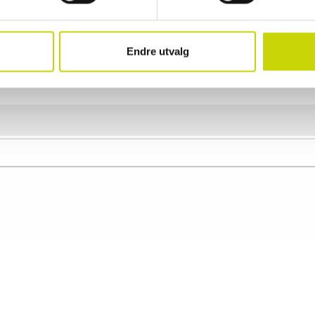
Egenskaper
Artikkelnummer
5051104
Endre utvalg
Kategori
Håndvesker
Material
Kunstskinn
Målgruppe
Dame
Produkttype
Håndvesker
Bredde
11.5 cm
Høyde
16 cm
Lengde
24.5 cm