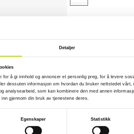
✓ 30 dager åpent kjøp
✓ Fri frakt ved kjøp over 999 kr
✓ Rask levering med Posten
Detaljer
Produktinformasjon
ookies
Tøff, mindre håndveske i boksformet 
fra Duffy. Vesken er delt inn i to ho
 for å gi innhold og annonser et personlig preg, for å levere sos
deler dessuten informasjon om hvordan du bruker nettstedet vårt,
• Gruppe: Duffy
og analysearbeid, som kan kombinere den med annen informasjon d
• Metalldetaljer: gunmetal (blank mø
 inn gjennom din bruk av tjenestene deres.
• Dropplengde justerbar, avtakbar t
• Dropplengde justerbar, avtakbar s
• Innredning: rom med glidelås og to 
• Bakside: rom med 17 cm glidelås
Egenskaper
Statistikk
• Veganskvennlig