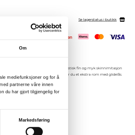
Se lagerstatus i butikk
Om
design med fast håndtak, laget av fantastisk fin og myk skinnimitasjon
vedrom med glidelås, og på baksiden finner du et ekstra rom med glidelås.
iale mediefunksjoner og for å
 med partnerne våre innen
u har gjort tilgjengelig for
rkegrå)
ekstilskulderrem: 32 cm/63 cm
kulderrem i skinnimitasjon: 32 cm/66 cm
åpne rom, perfekt til mobil og nøkler
Markedsføring