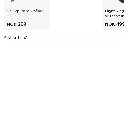
Nakkepute mikrofiber
Flight Sling b
skulderveske
NOK 299
NOK 499
Sist sett på