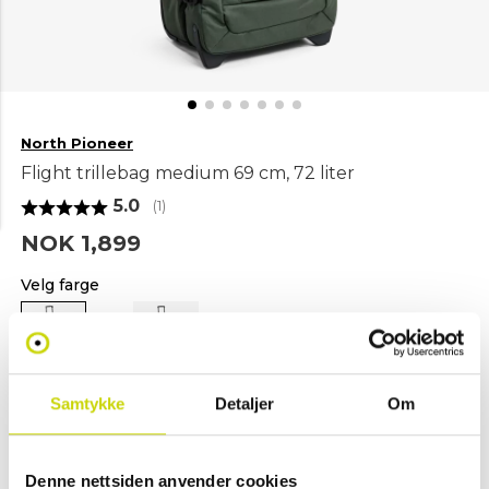
North Pioneer
Flight trillebag medium 69 cm, 72 liter
Gjennomsnittskarakter:
5.0
(
stemmer:
1
)
NOK 1,899
Velg farge
Grønn
Svart
Samtykke
Detaljer
Om
Legg i handlekurv
Denne nettsiden anvender cookies