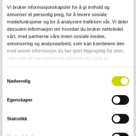
Klikk & hent
Vi bruker informasjonskapsler for å gi innhold og
annonser et personlig preg, for å levere sosiale
Se lagerstatus i butikk
mediefunksjoner og for å analysere trafikken vår. Vi deler
dessuten informasjon om hvordan du bruker nettstedet
✓ 30 dager åpent kjøp
vårt, med partnerne våre innen sosiale medier,
✓ Fri frakt ved kjøp over 999 kr
annonsering og analysearbeid, som kan kombinere den
✓ Rask levering med Posten
med annen informasjon du har gjort tilgjengelig for dem,
eller som de har samlet inn gjennom din bruk av
tjenestene deres.
Samtykkevalg
PRODUKTINFORMASJON
Nødvendig
Flight reisebag med hjul - 69 cm
Egenskaper
Denne mellomstore trillebagen er den ideelle følgesvenn for deg som vil
reise lett – uten å gå på kompromiss med funksjon. Den romslige Flight
69 cm kombinerer smart organisering med slitesterke materialer og er
Statistikk
lett å håndtere uansett reisemål.
Spesifikasjoner: