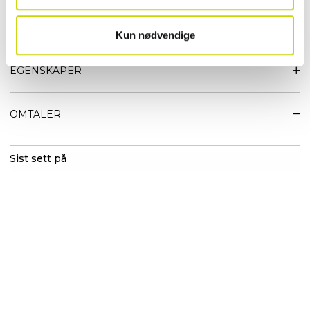
• 6 års garanti
• Laget av resirkulert PET
Kun nødvendige
• Lengde paraply 86 cm
EGENSKAPER
OMTALER
Sist sett på