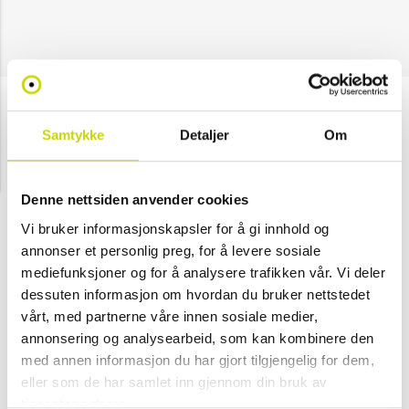
DAY ET
Samtykke
Detaljer
Om
Day GW J Dots Beauty
NOK 449
Denne nettsiden anvender cookies
Velg farge
Vi bruker informasjonskapsler for å gi innhold og
annonser et personlig preg, for å levere sosiale
mediefunksjoner og for å analysere trafikken vår. Vi deler
dessuten informasjon om hvordan du bruker nettstedet
Svart
vårt, med partnerne våre innen sosiale medier,
annonsering og analysearbeid, som kan kombinere den
Legg i handlekurv
med annen informasjon du har gjort tilgjengelig for dem,
eller som de har samlet inn gjennom din bruk av
tjenestene deres.
Klikk & hent