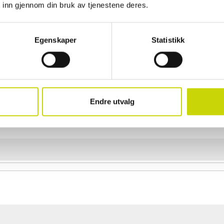
• Dropplengde avtagbar og trinnløst 
 inn gjennom din bruk av tjenestene deres.
• Veganvennlig
Egenskaper
Egenskaper
Statistikk
Artikkelnummer
5061200
Kategori
Skuldervesker
Material
Kunstskinn
Målgruppe
Dame
Endre utvalg
Produkttype
Crossbody
Bredde
7.5 cm
Høyde
13 cm
Lengde
15 cm