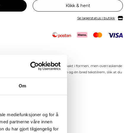
v
Klikk & hent
Se lagerstatus i butikk
uffy, laget av myk skinnimitasjon – kompakt i formen, men overraskende
are skulderremmer: én i skinnimitasjon og én bred tekstilrem, slik at du
ntrekk og anledning.
Om
hverdag og fritid.
 blank)
iale mediefunksjoner og for å
e og ett åpent rom
 med partnerne våre innen
justerbar tekstilrem: 40 cm / 72 cm
u har gjort tilgjengelig for