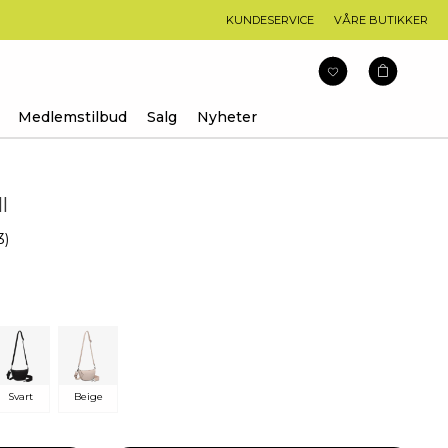
KUNDESERVICE
VÅRE BUTIKKER
Medlemstilbud
Salg
Nyheter
l
arakter:
3
)
Svart
Beige