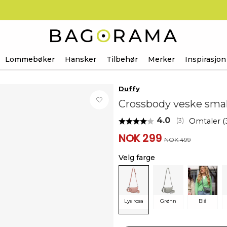
Lommebøker
Hansker
Tilbehør
Merker
Inspirasjon
Duffy
Crossbody veske smal
Gjennomsnittsk
4.0
Omtaler (
(
stemmer:
3
)
NOK 299
NOK 499
Velg farge
Lys rosa
Grønn
Blå