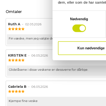
dem, eller som de har samlet
Omtaler
Samtykkevalg
Nødvendig
Forfatter:
Ruth A
•
Omtaledato:
02.05.2026
Karakter:
4.0
av
Omtaletekst:
Fin væske, men jeg valgte deseverre den lille.
5
mulige
Kun nødvendige
Forfatter:
KIRSTEN E
•
Omtaledato:
06.05.2026
Karakter:
3.0
av
Omtaletekst:
Glidelåsene i disse veskene er dessverre for dårlige.
5
mulige
Forfatter:
Gabriela B
•
Omtaledato:
06.05.2026
Karakter:
5.0
av
Omtaletekst:
Kjempe fine veske
5