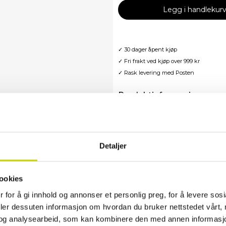
Legg i handlekur
✓ 30 dager åpent kjøp
✓ Fri frakt ved kjøp over 999 kr
✓ Rask levering med Posten
Produktinformasjon
Liten og nett crossbody-veske fra D
romslig. Vesken leveres med to avtagb
enkelt kan tilpasse uttrykket etter a
Detaljer
En trendy og fleksibel veske for både 
Detaljer:
ookies
• Metalldetaljer: Gunmetal (mørkgrå,
 for å gi innhold og annonser et personlig preg, for å levere sos
• Innvendig: Én mindre glidelåslomm
deler dessuten informasjon om hvordan du bruker nettstedet vårt,
• Bakside: 13,5 cm glidelåslomme
• Dropplengde avtagbar og trinnløst 
og analysearbeid, som kan kombinere den med annen informasjon d