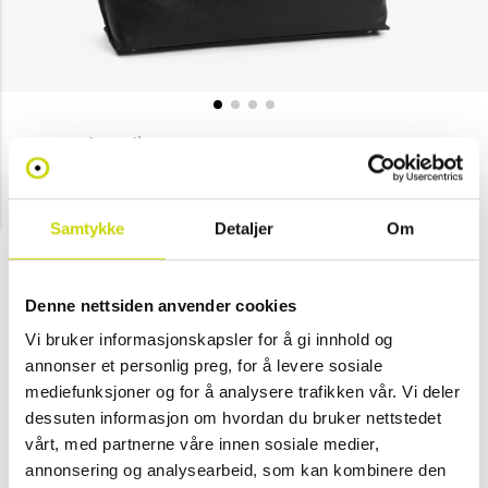
House of Nordic
Classic totebag
NOK 1,199
NOK 1,999
Samtykke
Detaljer
Om
Velg farge
Denne nettsiden anvender cookies
Vi bruker informasjonskapsler for å gi innhold og
Svart
-
annonser et personlig preg, for å levere sosiale
(Kun i
mediefunksjoner og for å analysere trafikken vår. Vi deler
butikk)
dessuten informasjon om hvordan du bruker nettstedet
vårt, med partnerne våre innen sosiale medier,
annonsering og analysearbeid, som kan kombinere den
Se lagerstatus i butikk