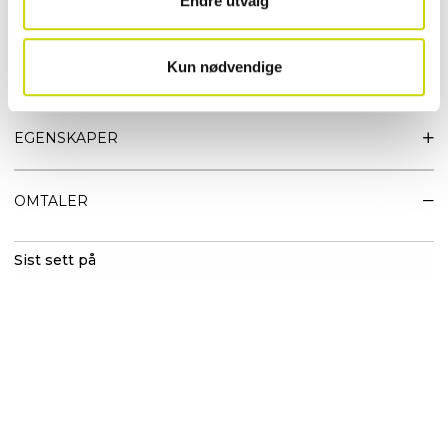
Endre utvalg
• Sitter svært godt i hånden
• Polstret innvendig lomme med glidelås som rommer 15" PC
• Stor og romslig glidelåslomme bak
• Dekorativ og avtagbar dusk
Kun nødvendige
• Brushed silver-metall
EGENSKAPER
OMTALER
Sist sett på