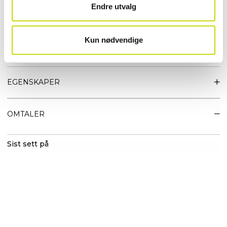
• Stor mobillomme innvendig
Endre utvalg
• Glidelåslomme inni
• 2 ulike remmer følger med
• Avtagbar regulerbar skulderrem
Kun nødvendige
• Børstet sølv metalldetaljer
• Metall glidelåser i høy kvalitet
EGENSKAPER
OMTALER
Sist sett på