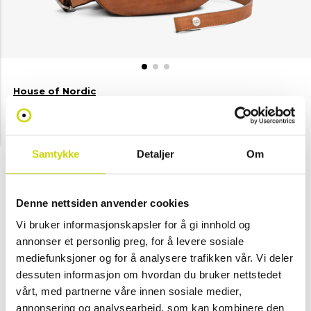
House of Nordic
CASUAL CLASSICS Shoulderbag
NOK 1,799
Samtykke
Detaljer
Om
Velg farge
Denne nettsiden anvender cookies
Vi bruker informasjonskapsler for å gi innhold og
Tan
Svart
Beige
annonser et personlig preg, for å levere sosiale
mediefunksjoner og for å analysere trafikken vår. Vi deler
Legg i handlekurv
dessuten informasjon om hvordan du bruker nettstedet
vårt, med partnerne våre innen sosiale medier,
Klikk & hent
annonsering og analysearbeid, som kan kombinere den