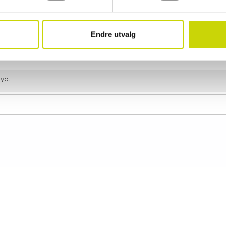
Spesifikasjoner
• Volum: 39/43 liter
• Vekt: 2,0 kg
Endre utvalg
• Størrelse: 55 x 40 x 20 (23) cm
• 2 hjul
Egenskaper
øyd.
Artikkelnummer
7110305
Kategori
Håndbagasje
Koffert liten
Material
Polyester
Målgruppe
Dame
Herre
Produkttype
Koffert
Bredde
20 cm
Høyde
55 cm
Lengde
40 cm