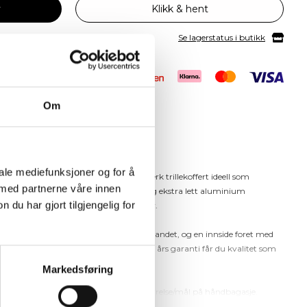
v
Klikk & hent
Se lagerstatus i butikk
Om
erfekt håndbagasje til reisen
iale mediefunksjoner og for å
ng kabinkoffert – en ultralett og slitesterk trillekoffert ideell som
 med partnerne våre innen
uperlett nylon, med stillegående hjul og ekstra lett aluminium
u har gjort tilgjengelig for
løst gjennom flyplasser og hotellganger.
9L til 43L), TSA-lås for trygg reise til utlandet, og en innside foret med
lig valg for den moderne reisende. Med 7 års garanti får du kvalitet som
Markedsføring
flyselskap vedrørende informasjon om størrelse/mål på håndbagasje.