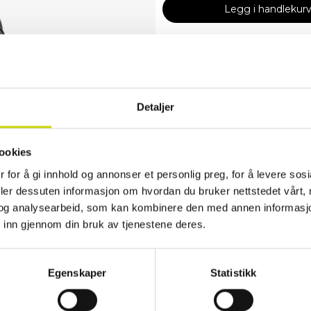
Legg i handlekur
✓ 30 dager åpent kjøp
✓ Fri frakt ved kjøp over 999 kr
✓ Rask levering med Posten
Detaljer
Produktinformasjon
Boarding Kabinkoffert med to hjul – P
ookies
 for å gi innhold og annonser et personlig preg, for å levere sos
Reis lett, smart og stilfullt med Boardi
deler dessuten informasjon om hvordan du bruker nettstedet vårt,
håndbagasje. Laget i vannavvisende s
og analysearbeid, som kan kombinere den med annen informasjon d
drahåndtak, glir denne kofferten søm
 inn gjennom din bruk av tjenestene deres.
Kofferten har utvidbar kapasitet (fra 3
resirkulerte materialer – et miljøvenn
varer.
Egenskaper
Statistikk
Vi anbefaler at du sjekker med ditt 