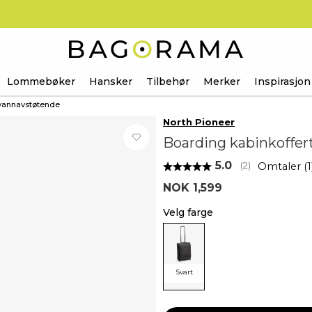
Lommebøker
Hansker
Tilbehør
Merker
Inspirasjon
 vannavstøtende
North Pioneer
Boarding kabinkoffer
Gjennomsnittsk
5.0
Omtaler (
1
(
stemmer:
2
)
NOK 1,599
Velg farge
Svart