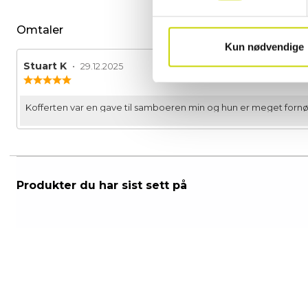
Omtaler
Kun nødvendige
Forfatter:
Stuart K
•
Omtaledato:
29.12.2025
Karakter:
5.0
av
Omtaletekst:
Kofferten var en gave til samboeren min og hun er meget forn
5
mulige
Produkter du har sist sett på