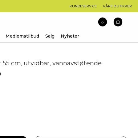
KUNDESERVICE
VÅRE BUTIKKER
Medlemstilbud
Salg
Nyheter
t 55 cm, utvidbar, vannavstøtende
arakter:
)