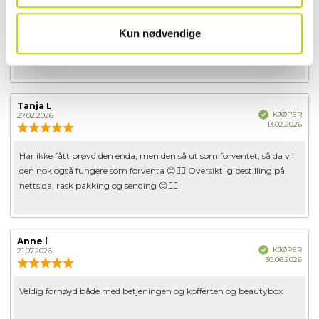
Dato
16.07.2026
Karakter:
for
5.0
kjøp
av
Kun nødvendige
Omtaletekst:
Kjempefornøyd, ypperlig til mitt bruk som toalettveske . Får med
5
meg alt jeg trenger også hårføner som jeg bruker på reise. Anbefaler
mulige
Forfatter:
Tanja L
Omtaledato:
Verifisert
KJØPER
27.02.2026
Dato
13.02.2026
Karakter:
for
5.0
kjøp
av
Omtaletekst:
Har ikke fått prøvd den enda, men den så ut som forventet, så da vil
5
den nok også fungere som forventa 😊👍🏽 Oversiktlig bestilling på
mulige
nettsida, rask pakking og sending 😊👍🏽
Forfatter:
Anne l
Omtaledato:
Verifisert
KJØPER
21.07.2026
Dato
30.06.2026
Karakter:
for
5.0
kjøp
av
Omtaletekst:
Veldig fornøyd både med betjeningen og kofferten og beautybox
5
mulige