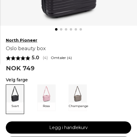
North Pioneer
Oslo beauty box
Gjennomsnittskarakter:
5.0
Omtaler (
4
)
(
stemmer:
4
)
NOK 749
Velg farge
Svart
Rosa
Champange
Legg i handlekurv