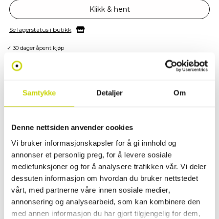
Klikk & hent
Se lagerstatus i butikk
✓ 30 dager åpent kjøp
✓ Fri frakt ved kjøp over 999 kr
✓ Rask levering med Posten
Samtykke
Detaljer
Om
PRODUKTINFORMASJON
Denne nettsiden anvender cookies
OSL Beauty Box - Hold orden på skjønnhetsproduktene dine med stil!
Vi bruker informasjonskapsler for å gi innhold og
annonser et personlig preg, for å levere sosiale
Oppdag OSL Beauty Box - den perfekte toalettmappen for deg som vil
mediefunksjoner og for å analysere trafikken vår. Vi deler
organisere sminke og hudpleieproduktene dine med både stil og
dessuten informasjon om hvordan du bruker nettstedet
funksjonalitet enten du er hjemme eller på reise. Denne romslige og
vårt, med partnerne våre innen sosiale medier,
praktiske beauty boxen gir deg full oversikt med smarte lommer, solid
annonsering og analysearbeid, som kan kombinere den
glidelås og et moderne design.
med annen informasjon du har gjort tilgjengelig for dem,