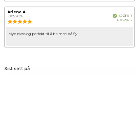
Forfatter:
Arlene A
Omtaledato:
Verifisert
KJØPER
18.05.2026
Dato
02.05.2026
Karakter:
for
5.0
kjøp
av
Omtaletekst:
Mye plass og perfekt til å ha med på fly
5
mulige
Sist sett på