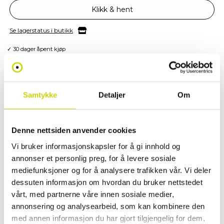
Klikk & hent
Se lagerstatus i butikk
✓ 30 dager åpent kjøp
✓ Fri frakt ved kjøp over 999 kr
✓ Rask levering med Posten
Samtykke
Detaljer
Om
PRODUKTINFORMASJON
Denne nettsiden anvender cookies
OSL Beauty Box - Hold orden på skjønnhetsproduktene dine med stil!
Vi bruker informasjonskapsler for å gi innhold og
annonser et personlig preg, for å levere sosiale
Oppdag OSL Beauty Box - den perfekte toalettmappen for deg som vil
mediefunksjoner og for å analysere trafikken vår. Vi deler
organisere sminke og hudpleieproduktene dine med både stil og
dessuten informasjon om hvordan du bruker nettstedet
funksjonalitet enten du er hjemme eller på reise. Denne romslige og
vårt, med partnerne våre innen sosiale medier,
praktiske beauty boxen gir deg full oversikt med smarte lommer, solid
annonsering og analysearbeid, som kan kombinere den
glidelås og et moderne design.
med annen informasjon du har gjort tilgjengelig for dem,