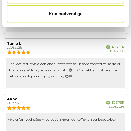
Dato
16.07.2026
Karakter:
for
5.0
kjøp
av
Kun nødvendige
Omtaletekst:
Kjempefornøyd, ypperlig til mitt bruk som toalettveske . Får med
5
meg alt jeg trenger også hårføner som jeg bruker på reise. Anbefaler
mulige
Forfatter:
Tanja L
Omtaledato:
Verifisert
KJØPER
27.02.2026
Dato
13.02.2026
Karakter:
for
5.0
kjøp
av
Omtaletekst:
Har ikke fått prøvd den enda, men den så ut som forventet, så da vil
5
den nok også fungere som forventa 😊👍🏽 Oversiktlig bestilling på
mulige
nettsida, rask pakking og sending 😊👍🏽
Forfatter:
Anne l
Omtaledato:
Verifisert
KJØPER
21.07.2026
Dato
30.06.2026
Karakter:
for
5.0
kjøp
av
Omtaletekst:
Veldig fornøyd både med betjeningen og kofferten og beautybox
5
mulige