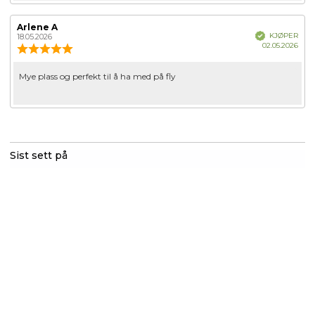
Forfatter:
Arlene A
Omtaledato:
Verifisert
KJØPER
18.05.2026
Dato
02.05.2026
Karakter:
for
5.0
kjøp
av
Omtaletekst:
Mye plass og perfekt til å ha med på fly
5
mulige
Sist sett på