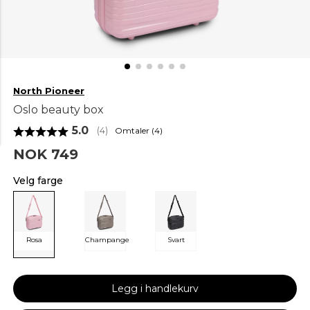
North Pioneer
Oslo beauty box
Gjennomsnittskarakter:
5.0
Omtaler (
4
)
(
stemmer:
4
)
NOK 749
Velg farge
Rosa
Champange
Svart
Legg i handlekurv