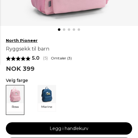
North Pioneer
Ryggsekk til barn
Gjennomsnittskarakter:
5.0
Omtaler (
3
)
(
stemmer:
5
)
NOK 399
Velg farge
Rosa
Marine
Legg i handlekurv