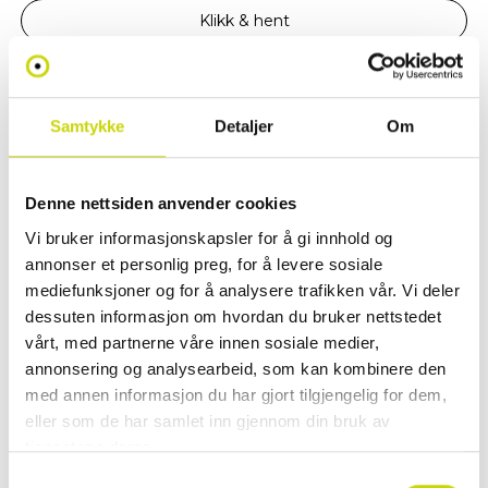
Klikk & hent
Se lagerstatus i butikk
✓ 30 dager åpent kjøp
Samtykke
Detaljer
Om
✓ Fri frakt ved kjøp over 999 kr
✓ Rask levering med Posten
Denne nettsiden anvender cookies
Vi bruker informasjonskapsler for å gi innhold og
annonser et personlig preg, for å levere sosiale
PRODUKTINFORMASJON
mediefunksjoner og for å analysere trafikken vår. Vi deler
Fargerik og funksjonell barnesekk i slitesterk polyester – Perfekt for små
dessuten informasjon om hvordan du bruker nettstedet
eventyrere!
vårt, med partnerne våre innen sosiale medier,
annonsering og analysearbeid, som kan kombinere den
Denne praktiske barnesekken i slitesterk polyester er den ultimate
med annen informasjon du har gjort tilgjengelig for dem,
følgesvennen for barn på vei til skolen, barnehagen eller på tur. Sekken
eller som de har samlet inn gjennom din bruk av
har et romslig hovedrom med innelomme, samt en liten glidelåslomme
tjenestene deres.
foran for enkel tilgang til småting. Den har også meshlommer på sidene,
perfekt for vannflasker eller andre nødvendigheter.
Samtykkevalg