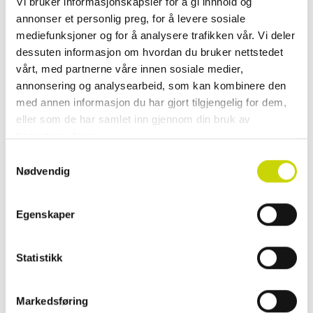
Vi bruker informasjonskapsler for å gi innhold og
Klikk & hent
annonser et personlig preg, for å levere sosiale
mediefunksjoner og for å analysere trafikken vår. Vi deler
Se lagerstatus i butikk
dessuten informasjon om hvordan du bruker nettstedet
✓ 30 dager åpent kjøp
vårt, med partnerne våre innen sosiale medier,
✓ Fri frakt ved kjøp over 999 kr
annonsering og analysearbeid, som kan kombinere den
✓ Rask levering med Posten
med annen informasjon du har gjort tilgjengelig for dem,
eller som de har samlet inn gjennom din bruk av
tjenestene deres.
Samtykkevalg
Nødvendig
PRODUKTINFORMASJON
Den stilrene og funksjonelle Bandwallet fra Secrid er både slank og sikker.
Egenskaper
En spesialdesignet elastisk stropp holder innholdet trygt på plass,
samtidig som lommeboken bevarer et kompakt uttrykk. Den
dråpeformede åpningen gjør det enkelt å se og ta ut kort fra
Statistikk
innerlommen.
Bandwallet rommer opptil 12 kort og har ekstra plass til sedler. Den
Markedsføring
innebygde Cardprotectoren i aluminium beskytter kortene mot bøying,