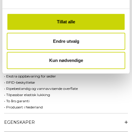
slitasje og RFID-skimming – slik at kortene dine er sikret mot uønsket
trådløs avlesning. Kortene skyves enkelt ut med én bevegelse for rask og
oversiktlig tilgang.
Tillat alle
Bandwallet lukkes kompakt med en spesialutviklet elastisk stropp som
kan tilpasses. Cardprotectoren har en slitesterk pulverlakkert overflate
som gir et elegant og ripebestandig uttrykk.
Endre utvalg
Spesifikasjoner:
• Materiale: TPU (Thermoplastic Polyurethane) og aluminium
Kun nødvendige
• Vekt: 98 g
• Plass til opptil 12 kort
• Ekstra oppbevaring for sedler
• RFID-beskyttelse
• Ripebestandig og vannavvisende overflate
• Tilpassbar elastisk lukking
• To års garanti
• Produsert i Nederland
EGENSKAPER