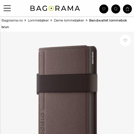
»
»
»
Bagorama.no
Lommebøker
Dame lommebøker
Bandwallet lommebok
brun