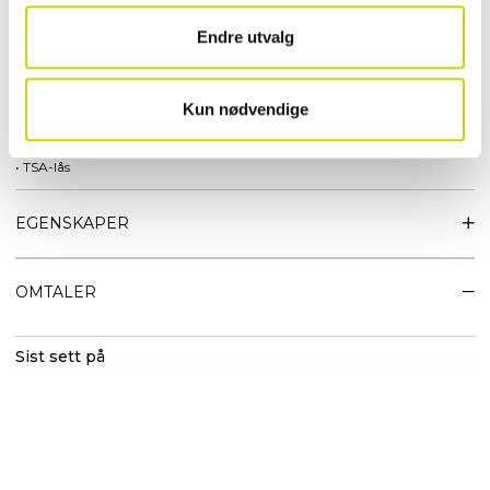
• Yttermateriale 100% polyamid
• Fôrmateriale 100 % resirkulert polyester
Endre utvalg
• 2 hjul
• 2 hovedrom med glidelås
• Sidelomme
Kun nødvendige
• Doble håndtak
• Justerbare remmer
• TSA-lås
EGENSKAPER
OMTALER
Sist sett på