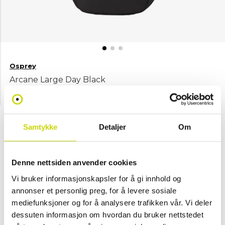
Osprey
Arcane Large Day Black
NOK 1,249
Velg farge
Samtykke
Detaljer
Om
Denne nettsiden anvender cookies
Svart
Vi bruker informasjonskapsler for å gi innhold og
annonser et personlig preg, for å levere sosiale
Legg i handlekurv
mediefunksjoner og for å analysere trafikken vår. Vi deler
dessuten informasjon om hvordan du bruker nettstedet
Klikk & hent