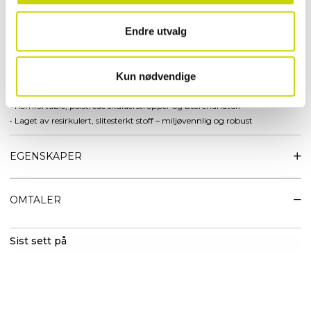
Spesifikasjoner:
• Volum: 20 liter
Endre utvalg
• J-formet glidelås for enkel tilgang til hovedrommet
• Polstret laptop-lomme som passer opptil 16” bærbar PC
• Aluminiumskrok for sikker lukking og hurtig åpning
Kun nødvendige
• Flere smarte oppbevaringslommer for småting og dokumenter
• Stretch-lomme på siden til vannflaske eller paraply
• Komfortable, polstrede skulderstropper og bærehåndtak
• Laget av resirkulert, slitesterkt stoff – miljøvennlig og robust
EGENSKAPER
OMTALER
Sist sett på