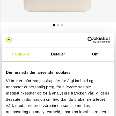
Guess
Anise totebag
NOK 1,999
Samtykke
Detaljer
Om
Velg farge
Denne nettsiden anvender cookies
Vi bruker informasjonskapsler for å gi innhold og
Stone
-
Svart
annonser et personlig preg, for å levere sosiale
(Kun i
mediefunksjoner og for å analysere trafikken vår. Vi deler
butikk)
dessuten informasjon om hvordan du bruker nettstedet
vårt, med partnerne våre innen sosiale medier,
annonsering og analysearbeid, som kan kombinere den
Se lagerstatus i butikk