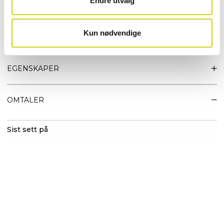
Endre utvalg
De lange skulderremmene sørger for komfortabel bæring gjennom hele
dagen, og den stabile konstruksjonen gjør at vesken holder formen – selv
når den er full.
En klassisk og allsidig totebag som løfter antrekket og gir deg både stil og
Kun nødvendige
struktur i hverdagen.
EGENSKAPER
OMTALER
Sist sett på